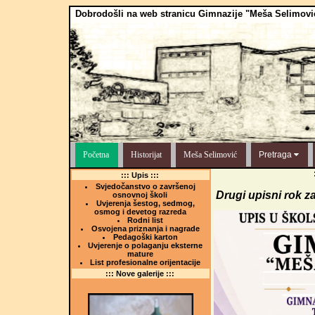
Dobrodošli na web stranicu Gimnazije "Meša Selimovi
Početna
Historijat
Meša Selimović
Pretraga
::: Upis :::
Svjedočanstvo o završenoj
Drugi upisni rok z
osnovnoj školi
Uvjerenja šestog, sedmog,
osmog i devetog razreda
Rodni list
Osvojena priznanja i nagrade
Pedagoški karton
Uvjerenje o polaganju eksterne
mature
List profesionalne orijentacije
::: Nove galerije :::