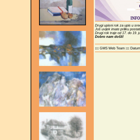
Drugi upisni rok za upis u sr
Još uvijek imate priliku posta
Drugi rok traje od 17. do 19. 
Dobro nam došli!
:::
GMS Web Team
:::
Datu