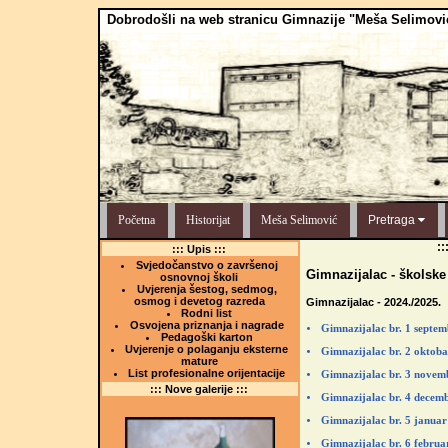
Dobrodošli na web stranicu Gimnazije "Meša Selimovi
Početna
Historijat
Meša Selimović
Pretraga
:
::: Upis :::
Svjedočanstvo o završenoj
Gimnazijalac - školske
osnovnoj školi
Uvjerenja šestog, sedmog,
osmog i devetog razreda
Gimnazijalac - 2024./2025.
Rodni list
Osvojena priznanja i nagrade
Gimnazijalac br. 1 septe
Pedagoški karton
Uvjerenje o polaganju eksterne
Gimnazijalac br. 2 oktob
mature
List profesionalne orijentacije
Gimnazijalac br. 3 novem
::: Nove galerije :::
Gimnazijalac br. 4 decem
Gimnazijalac br. 5 januar
Gimnazijalac br. 6 februa