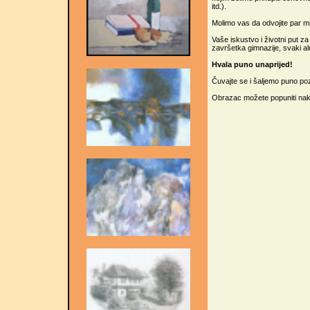
itd.).
Molimo vas da odvojite par mi
Vaše iskustvo i životni put z
završetka gimnazije, svaki a
Hvala puno unaprijed!
Čuvajte se i šaljemo puno po
Obrazac možete popuniti nako