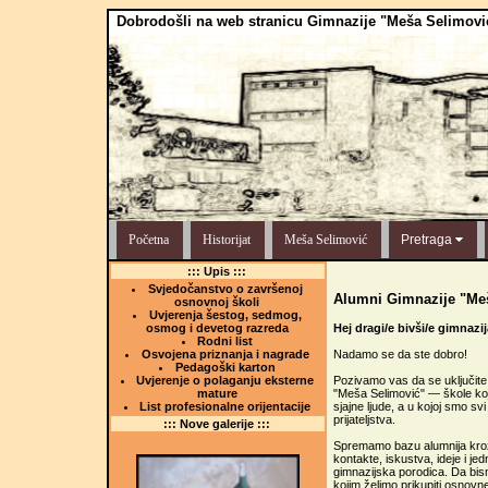
Dobrodošli na web stranicu Gimnazije "Meša Selimovi
Početna
Historijat
Meša Selimović
Pretraga
::: Upis :::
Svjedočanstvo o završenoj
Alumni Gimnazije "Me
osnovnoj školi
Uvjerenja šestog, sedmog,
Hej dragi/e bivši/e gimnazij
osmog i devetog razreda
Rodni list
Nadamo se da ste dobro!
Osvojena priznanja i nagrade
Pedagoški karton
Pozivamo vas da se uključit
Uvjerenje o polaganju eksterne
"Meša Selimović" — škole koj
mature
sjajne ljude, a u kojoj smo s
List profesionalne orijentacije
prijateljstva.
::: Nove galerije :::
Spremamo bazu alumnija kroz
kontakte, iskustva, ideje i je
gimnazijska porodica. Da bis
kojim želimo prikupiti osnovne