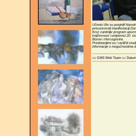
Učenici IIIe su posjetili Narod
prisustvovali manifestaciji Dan
Kroz zanimljiv program upozn
književnost i umjetnost 20. stol
Bosne i Hercegovine.
Predstavljeni su i različiti stu
informacije o mogućnostima d
:::
GMS Web Team
:::
Datu