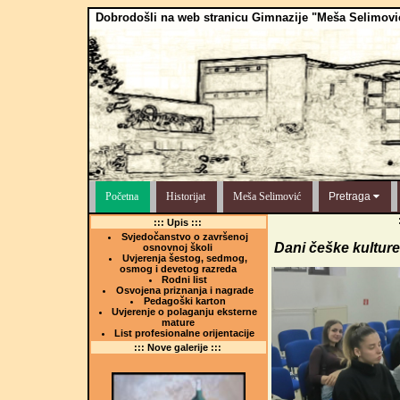
Dobrodošli na web stranicu Gimnazije "Meša Selimovi
Početna
Historijat
Meša Selimović
Pretraga
::: Upis :::
Svjedočanstvo o završenoj
Dani češke kulture
osnovnoj školi
Uvjerenja šestog, sedmog,
osmog i devetog razreda
Rodni list
Osvojena priznanja i nagrade
Pedagoški karton
Uvjerenje o polaganju eksterne
mature
List profesionalne orijentacije
::: Nove galerije :::