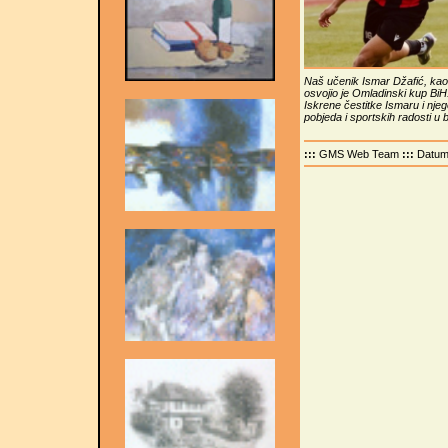
Naš učenik Ismar Džafić, kao
osvojio je Omladinski kup BiH
Iskrene čestitke Ismaru i nje
pobjeda i sportskih radosti u 
:::
GMS Web Team
:::
Datu