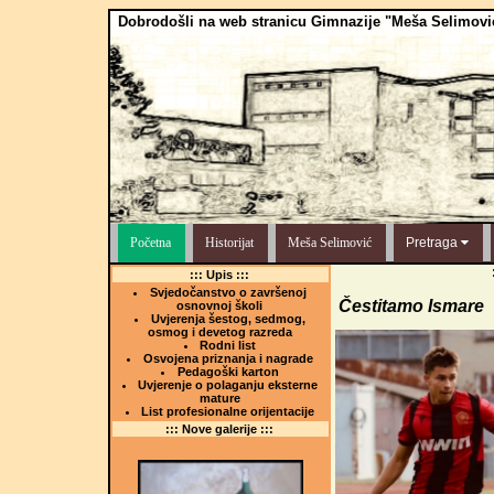
Dobrodošli na web stranicu Gimnazije "Meša Selimovi
Početna
Historijat
Meša Selimović
Pretraga
::: Upis :::
Svjedočanstvo o završenoj
Čestitamo Ismare
osnovnoj školi
Uvjerenja šestog, sedmog,
osmog i devetog razreda
Rodni list
Osvojena priznanja i nagrade
Pedagoški karton
Uvjerenje o polaganju eksterne
mature
List profesionalne orijentacije
::: Nove galerije :::