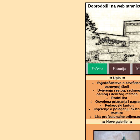
Dobrodošli na web stranic
Početna
Historijat
Me
::: Upis :::
Svjedočanstvo o završeno
osnovnoj školi
Uvjerenja šestog, sedmog
osmog i devetog razreda
Rodni list
Osvojena priznanja i nagra
Pedagoški karton
Uvjerenje o polaganju ekste
mature
List profesionalne orijentac
::: Nove galerije :::