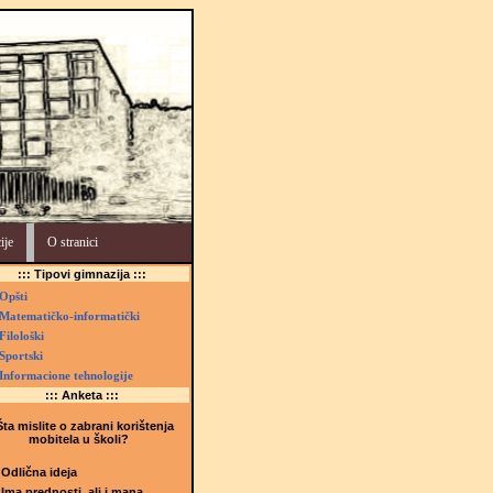
ije
O stranici
::: Tipovi gimnazija :::
Opšti
Matematičko-informatički
Filološki
Sportski
Informacione tehnologije
::: Anketa :::
ta mislite o zabrani korištenja
mobitela u školi?
Odlična ideja
Ima prednosti, ali i mana