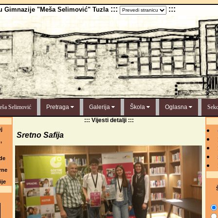
:::
:::
u Gimnazije "Meša Selimović" Tuzla
ša Selimović
Pretraga
Galerija
Škola
Oglasna
Sekc
::: Vijesti detalji :::
j
Sretno Safija
,
de
rne
ije
Š