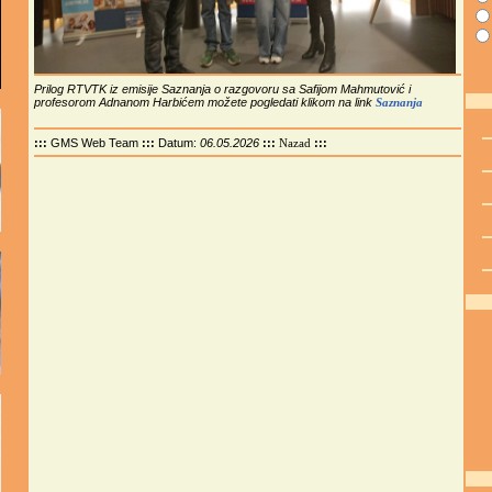
Prilog RTVTK iz emisije Saznanja o razgovoru sa Safijom Mahmutović i
profesorom Adnanom Harbićem možete pogledati klikom na link
Saznanja
:::
GMS Web Team
:::
Datum:
06.05.2026
:::
:::
Nazad