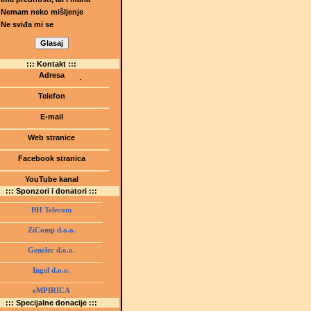
Nemam neko mišljenje
Ne sviđa mi se
::: Kontakt :::
Adresa
Dr.Tihomila Markovića bb
(Šetalište I.G. Kovačića 1)
Telefon
75000 Tuzla, BiH
+ 387 35 247 630
E-mail
gmstz@montk.gov.ba
Web stranice
gmstz.skolatk.edu.ba
www.gmstziam.com.ba
Facebook stranica
Gimnazija "Meša Selimović"
YouTube kanal
GMS Tuzla
::: Sponzori i donatori :::
BH Telecom
ZiComp d.o.o.
Genelec d.o.o.
Ingel d.o.o.
eMPIRICA
::: Specijalne donacije :::