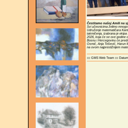
Čestitamo našoj Amili na 
Svi učesnicima želimo mnogo s
Udruženje matematičara Kan
takmičenja, izabrana je ekipa
2026, koja će se ove godine o
Bosnu i Hercegovinu će preds
Osmić, Anja Tešević, Harun M
na ovom najprestižnijem mate
:::
GMS Web Team
:::
Datu