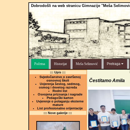
Dobrodošli na web stranicu Gimnazije "Meša Selimovi
Početna
Historijat
Meša Selimović
Pretraga
::: Upis :::
Svjedočanstvo o završenoj
Čestitamo Amila
osnovnoj školi
Uvjerenja šestog, sedmog,
osmog i devetog razreda
Rodni list
Osvojena priznanja i nagrade
Pedagoški karton
Uvjerenje o polaganju eksterne
mature
List profesionalne orijentacije
::: Nove galerije :::