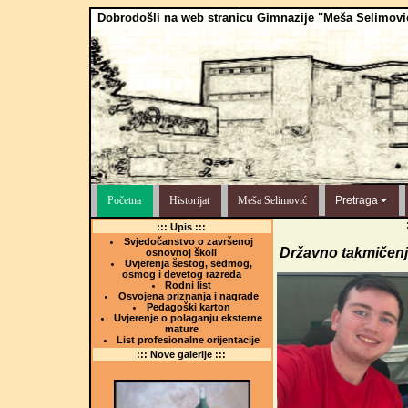
Dobrodošli na web stranicu Gimnazije "Meša Selimovi
Početna
Historijat
Meša Selimović
Pretraga
::: Upis :::
Svjedočanstvo o završenoj
Državno takmičenje 
osnovnoj školi
Uvjerenja šestog, sedmog,
osmog i devetog razreda
Rodni list
Osvojena priznanja i nagrade
Pedagoški karton
Uvjerenje o polaganju eksterne
mature
List profesionalne orijentacije
::: Nove galerije :::