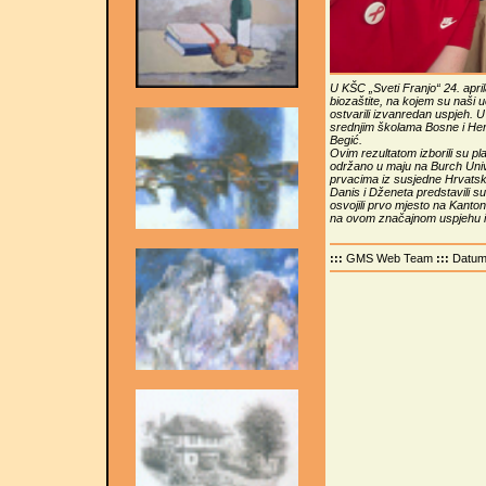
U KŠC „Sveti Franjo“ 24. april
biozaštite, na kojem su naši 
ostvarili izvanredan uspjeh. U
srednjim školama Bosne i He
Begić.
Ovim rezultatom izborili su p
održano u maju na Burch Unive
prvacima iz susjedne Hrvatsk
Danis i Dženeta predstavili s
osvojili prvo mjesto na Kanto
na ovom značajnom uspjehu i
:::
GMS Web Team
:::
Datu