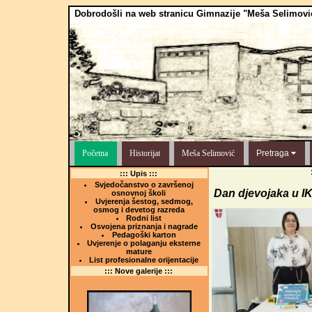
Dobrodošli na web stranicu Gimnazije "Meša Selimovi
Početna
Historijat
Meša Selimović
Pretraga
::: Upis :::
Svjedočanstvo o završenoj
Dan djevojaka u I
osnovnoj školi
Uvjerenja šestog, sedmog,
osmog i devetog razreda
Rodni list
Osvojena priznanja i nagrade
Pedagoški karton
Uvjerenje o polaganju eksterne
mature
List profesionalne orijentacije
::: Nove galerije :::