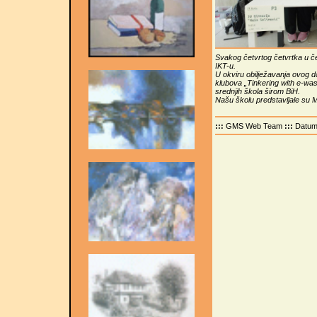
Svakog četvrtog četvrtka u č
IKT-u.
U okviru obilježavanja ovog d
klubova „Tinkering with e-wa
srednjih škola širom BiH.
Našu školu predstavljale su Ma
:::
GMS Web Team
:::
Datu