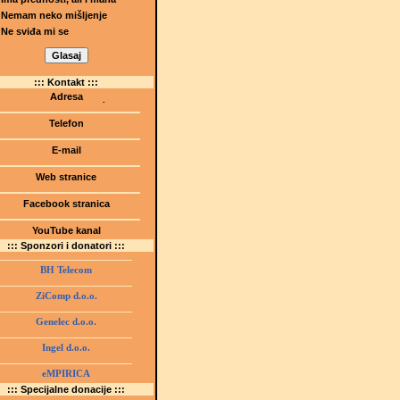
Nemam neko mišljenje
Ne sviđa mi se
::: Kontakt :::
Adresa
Dr.Tihomila Markovića bb
(Šetalište I.G. Kovačića 1)
Telefon
75000 Tuzla, BiH
+ 387 35 247 630
E-mail
gmstz@montk.gov.ba
Web stranice
gmstz.skolatk.edu.ba
www.gmstziam.com.ba
Facebook stranica
Gimnazija "Meša Selimović"
YouTube kanal
GMS Tuzla
::: Sponzori i donatori :::
BH Telecom
ZiComp d.o.o.
Genelec d.o.o.
Ingel d.o.o.
eMPIRICA
::: Specijalne donacije :::