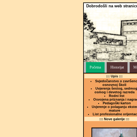
Dobrodošli na web stranic
Početna
Historijat
Me
::: Upis :::
Svjedočanstvo o završeno
osnovnoj školi
Uvjerenja šestog, sedmog
osmog i devetog razreda
Rodni list
Osvojena priznanja i nagra
Pedagoški karton
Uvjerenje o polaganju ekste
mature
List profesionalne orijentac
::: Nove galerije :::