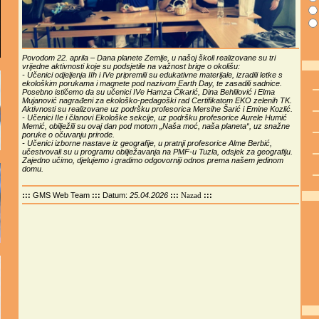
Povodom 22. aprila – Dana planete Zemlje, u našoj školi realizovane su tri
vrijedne aktivnosti koje su podsjetile na važnost brige o okolišu:
- Učenici odjeljenja IIh i IVe pripremili su edukativne materijale, izradili letke s
ekološkim porukama i magnete pod nazivom Earth Day, te zasadili sadnice.
Posebno ističemo da su učenici IVe Hamza Čikarić, Dina Behlilović i Elma
Mujanović nagrađeni za ekološko-pedagoški rad Certifikatom EKO zelenih TK.
Aktivnosti su realizovane uz podršku profesorica Mersihe Šarić i Emine Kozlić.
- Učenici IIe i članovi Ekološke sekcije, uz podršku profesorice Aurele Humić
Memić, obilježili su ovaj dan pod motom „Naša moć, naša planeta“, uz snažne
poruke o očuvanju prirode.
- Učenici izborne nastave iz geografije, u pratnji profesorice Alme Berbić,
učestvovali su u programu obilježavanja na PMF-u Tuzla, odsjek za geografiju.
Zajedno učimo, djelujemo i gradimo odgovorniji odnos prema našem jedinom
domu.
:::
GMS Web Team
:::
Datum:
25.04.2026
:::
:::
Nazad