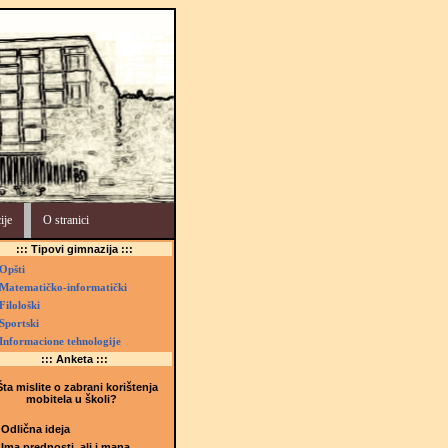
ije
O stranici
::: Tipovi gimnazija :::
Opšti
Matematičko-informatički
Filološki
Sportski
Informacione tehnologije
::: Anketa :::
ta mislite o zabrani korištenja
mobitela u školi?
Odlična ideja
Ima prednosti, ali i mana