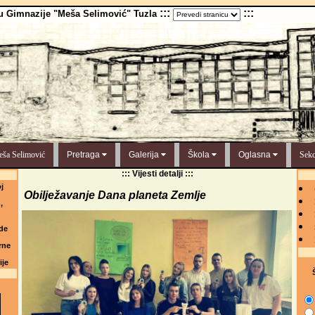
:::
:::
u Gimnazije "Meša Selimović" Tuzla
ša Selimović
Pretraga
Galerija
Škola
Oglasna
Sekc
::: Vijesti detalji :::
j
Obilježavanje Dana planeta Zemlje
,
de
rne
ije
Š