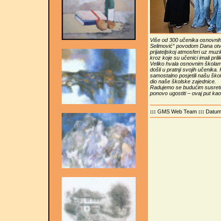
Više od 300 učenika osnovnih
Selimović“ povodom Dana otvor
prijateljskoj atmosferi uz muzi
kroz koje su učenici imali pri
Veliko hvala osnovnim školama
došli u pratnji svojih učenik
samostalno posjetili našu školu
dio naše školske zajednice.
Radujemo se budućim susret
ponovo ugostiti – ovaj put ka
:::
GMS Web Team
:::
Datu