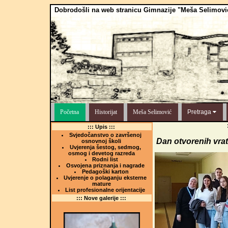
Dobrodošli na web stranicu Gimnazije "Meša Selimovi
Početna
Historijat
Meša Selimović
Pretraga
::: Upis :::
Svjedočanstvo o završenoj
Dan otvorenih vra
osnovnoj školi
Uvjerenja šestog, sedmog,
osmog i devetog razreda
Rodni list
Osvojena priznanja i nagrade
Pedagoški karton
Uvjerenje o polaganju eksterne
mature
List profesionalne orijentacije
::: Nove galerije :::