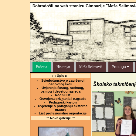
Dobrodošli na web stranicu Gimnazije "Meša Selimovi
Početna
Historijat
Meša Selimović
Pretraga
::: Upis :::
Svjedočanstvo o završenoj
Školsko takmičenje
osnovnoj školi
Uvjerenja šestog, sedmog,
osmog i devetog razreda
Rodni list
Osvojena priznanja i nagrade
Pedagoški karton
Uvjerenje o polaganju eksterne
mature
List profesionalne orijentacije
::: Nove galerije :::