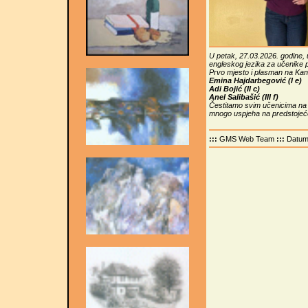
U petak, 27.03.2026. godine, 
engleskog jezika za učenike p
Prvo mjesto i plasman na Kant
Emina Hajdarbegović (I e)
Adi Bojić (II c)
Anel Salibašić (III f)
Čestitamo svim učenicima na p
mnogo uspjeha na predstojeć
:::
GMS Web Team
:::
Datu