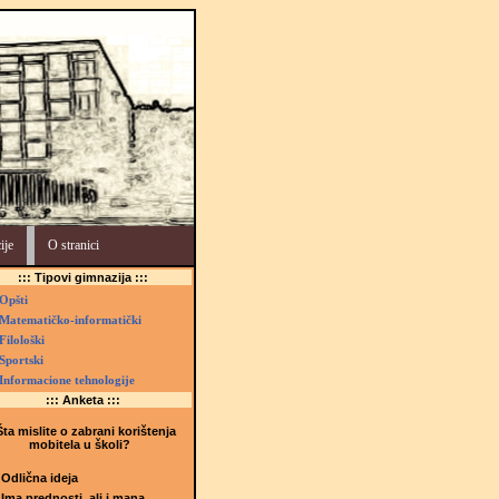
ije
O stranici
::: Tipovi gimnazija :::
Opšti
Matematičko-informatički
Filološki
Sportski
Informacione tehnologije
::: Anketa :::
ta mislite o zabrani korištenja
mobitela u školi?
Odlična ideja
Ima prednosti, ali i mana