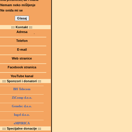
Nemam neko mišljenje
Ne sviđa mi se
::: Kontakt :::
Adresa
Dr.Tihomila Markovića bb
(Šetalište I.G. Kovačića 1)
Telefon
75000 Tuzla, BiH
+ 387 35 247 630
E-mail
gmstz@montk.gov.ba
Web stranice
gmstz.skolatk.edu.ba
www.gmstziam.com.ba
Facebook stranica
Gimnazija "Meša Selimović"
YouTube kanal
GMS Tuzla
::: Sponzori i donatori :::
BH Telecom
ZiComp d.o.o.
Genelec d.o.o.
Ingel d.o.o.
eMPIRICA
::: Specijalne donacije :::