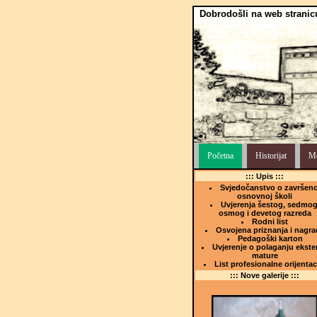
Dobrodošli na web stranic
Početna
Historijat
Me
::: Upis :::
Svjedočanstvo o završeno
osnovnoj školi
Uvjerenja šestog, sedmog
osmog i devetog razreda
Rodni list
Osvojena priznanja i nagra
Pedagoški karton
Uvjerenje o polaganju ekste
mature
List profesionalne orijentac
::: Nove galerije :::