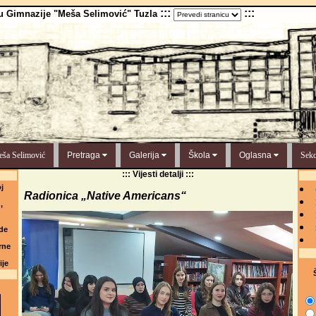
:::
:::
u Gimnazije "Meša Selimović" Tuzla
ša Selimović
Pretraga
Galerija
Škola
Oglasna
Sekc
::: Vijesti detalji :::
j
Radionica „Native Americans“
,
de
rne
ije
Š