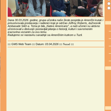
Dana 30.03.2026. godine, grupa učenika naše škole posjetila je Američki kutak i
prisustvovala predavanju i radionici koje je održao Jeffrey Roberts, dužnosnik
Ambasade SAD-a. Tema je bila „Native Americans“, a naši učenici su aktivno
učestvovali u diskusiji i postavljali pitanja o historiji, kulturi i savremenim
izazovima vezanim za ovu temu.
Radujemo se nastavku saradnje sa Američkim kutkom u Tuzli.
:::
GMS Web Team
:::
Datum:
03.04.2026
:::
:::
Nazad