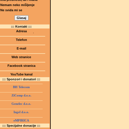
Nemam neko mišljenje
Ne sviđa mi se
::: Kontakt :::
Adresa
Dr.Tihomila Markovića bb
(Šetalište I.G. Kovačića 1)
Telefon
75000 Tuzla, BiH
+ 387 35 247 630
E-mail
gmstz@montk.gov.ba
Web stranice
gmstz.skolatk.edu.ba
www.gmstziam.com.ba
Facebook stranica
Gimnazija "Meša Selimović"
YouTube kanal
GMS Tuzla
::: Sponzori i donatori :::
BH Telecom
ZiComp d.o.o.
Genelec d.o.o.
Ingel d.o.o.
eMPIRICA
::: Specijalne donacije :::