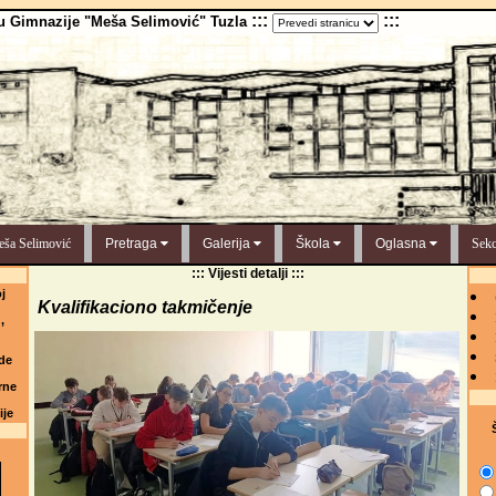
:::
:::
u Gimnazije "Meša Selimović" Tuzla
ša Selimović
Pretraga
Galerija
Škola
Oglasna
Sekc
::: Vijesti detalji :::
j
Kvalifikaciono takmičenje
,
de
rne
ije
Š