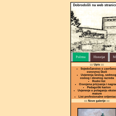
Dobrodošli na web stranic
Početna
Historijat
Me
::: Upis :::
Svjedočanstvo o završeno
osnovnoj školi
Uvjerenja šestog, sedmog
osmog i devetog razreda
Rodni list
Osvojena priznanja i nagra
Pedagoški karton
Uvjerenje o polaganju ekste
mature
List profesionalne orijentac
::: Nove galerije :::