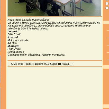
Nove vijesti za naše matematičare!
Uz učenike koji su plasman na Federalno takmičenje iz matematike ostvarili na
Kantonalnom takmičenju, pravo učešća su kroz dodatno kvalifikaciono
takmičenje izborili i sljedeći učenici:
I razred:
Edin Trbalić
II razred:
Mak Hadžiefendić
Adi Bojić
III razred:
Lana Žepić
Selma Mujačić
Čestitamo našim učenicima i njihovim mentorima!
:::
GMS Web Team
:::
Datum:
02.04.2026
:::
:::
Nazad