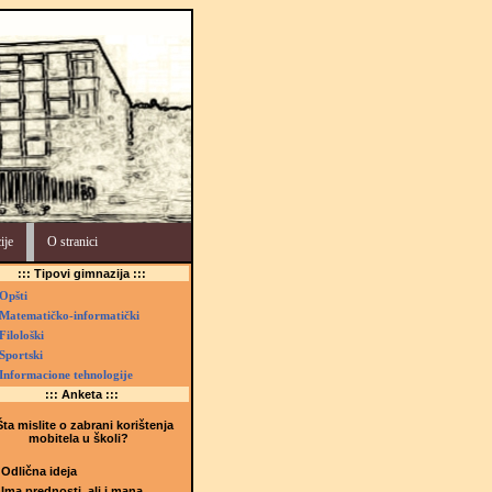
ije
O stranici
::: Tipovi gimnazija :::
Opšti
Matematičko-informatički
Filološki
Sportski
Informacione tehnologije
::: Anketa :::
ta mislite o zabrani korištenja
mobitela u školi?
Odlična ideja
Ima prednosti, ali i mana