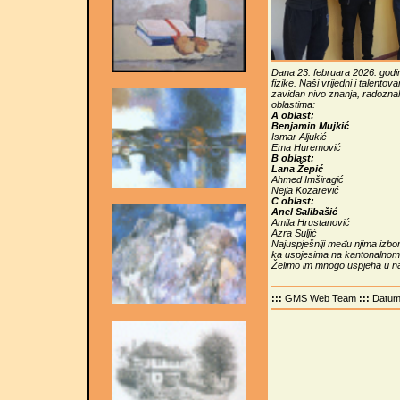
Dana 23. februara 2026. godin
fizike. Naši vrijedni i talentov
zavidan nivo znanja, radoznalo
oblastima:
A oblast:
Benjamin Mujkić
Ismar Aljukić
Ema Huremović
B oblast:
Lana Žepić
Ahmed Imširagić
Nejla Kozarević
C oblast:
Anel Salibašić
Amila Hrustanović
Azra Suljić
Najuspješniji među njima izbor
ka uspjesima na kantonalnom t
Želimo im mnogo uspjeha u n
:::
GMS Web Team
:::
Datu