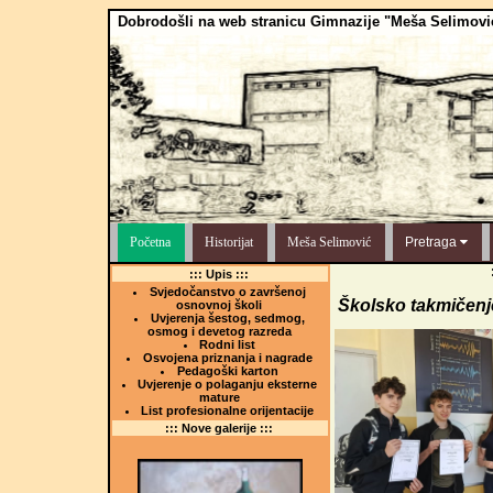
Dobrodošli na web stranicu Gimnazije "Meša Selimovi
Početna
Historijat
Meša Selimović
Pretraga
::: Upis :::
Svjedočanstvo o završenoj
Školsko takmičenje 
osnovnoj školi
Uvjerenja šestog, sedmog,
osmog i devetog razreda
Rodni list
Osvojena priznanja i nagrade
Pedagoški karton
Uvjerenje o polaganju eksterne
mature
List profesionalne orijentacije
::: Nove galerije :::