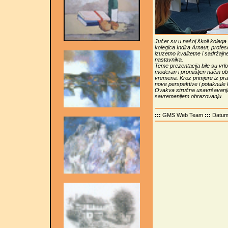
Jučer su u našoj školi kolega
kolegica Indira Arnaut, profes
izuzetno kvalitetne i sadržaj
nastavnika.
Teme prezentacija bile su vrlo
moderan i promišljen način ob
vremena. Kroz primjere iz pra
nove perspektive i potaknule 
Ovakva stručna usavršavanja 
savremenijem obrazovanju.
:::
GMS Web Team
:::
Datu