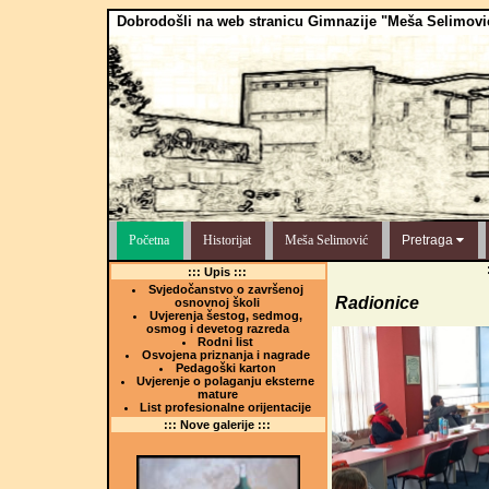
Dobrodošli na web stranicu Gimnazije "Meša Selimovi
Početna
Historijat
Meša Selimović
Pretraga
::: Upis :::
Svjedočanstvo o završenoj
Radionice
osnovnoj školi
Uvjerenja šestog, sedmog,
osmog i devetog razreda
Rodni list
Osvojena priznanja i nagrade
Pedagoški karton
Uvjerenje o polaganju eksterne
mature
List profesionalne orijentacije
::: Nove galerije :::