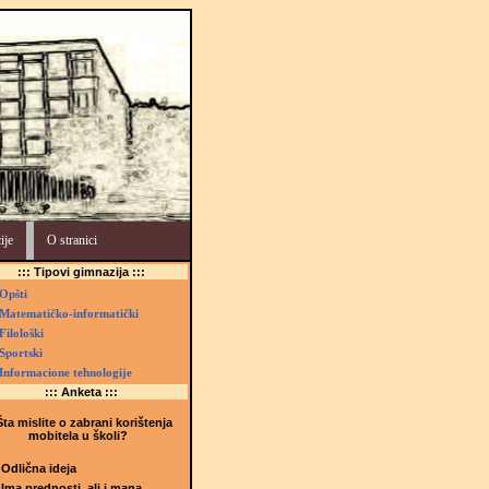
ije
O stranici
::: Tipovi gimnazija :::
Opšti
Matematičko-informatički
Filološki
Sportski
Informacione tehnologije
::: Anketa :::
ta mislite o zabrani korištenja
mobitela u školi?
Odlična ideja
Ima prednosti, ali i mana