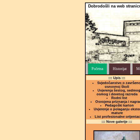
Dobrodošli na web stranic
Početna
Historijat
Me
::: Upis :::
Svjedočanstvo o završeno
osnovnoj školi
Uvjerenja šestog, sedmog
osmog i devetog razreda
Rodni list
Osvojena priznanja i nagra
Pedagoški karton
Uvjerenje o polaganju ekste
mature
List profesionalne orijentac
::: Nove galerije :::