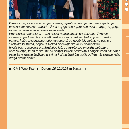
Danas smo, sa puno emocija i ponosa, ispratili u penziju našu dugogodišnju
profesoricu Nevzetu Karać – ženu koja je decenijama utkivala znanje, strpljenje
i ljubav u generacije učenika naše škole.
Profesorice Nevzeta, iza Vas ostaju nebrojeni sati poučavanja, životnih
mudrosti i podrške koji su oblikovali generacije mladih ljudi i njihove životne
puteve. Vaša iskrena posvećenost ostavili su neizbrisiv pečat, ne samo u
školskim klupama, nego i u srcima onih koje ste učili i nadahnjivali.
Hvala Vam za svaku ohrabrujuću riječ, za strpljenje i energiju uloženu u
obrazovanje, te za to što ste bili primjer kakav nastavnik i čovjek treba biti. Vaša
ostavština nastavlja živjeti u svima koji su imali čast učiti od Vas. Sretna penzija,
draga profesorice!
:::
GMS Web Team
:::
Datum:
29.12.2025
:::
:::
Nazad