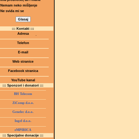
Nemam neko mišljenje
Ne sviđa mi se
::: Kontakt :::
Adresa
Dr.Tihomila Markovića bb
(Šetalište I.G. Kovačića 1)
Telefon
75000 Tuzla, BiH
+ 387 35 247 630
E-mail
gmstz@montk.gov.ba
Web stranice
gmstz.skolatk.edu.ba
www.gmstziam.com.ba
Facebook stranica
Gimnazija "Meša Selimović"
YouTube kanal
GMS Tuzla
::: Sponzori i donatori :::
BH Telecom
ZiComp d.o.o.
Genelec d.o.o.
Ingel d.o.o.
eMPIRICA
::: Specijalne donacije :::