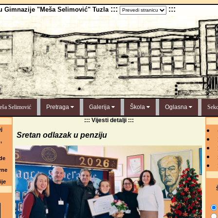
:::
:::
u Gimnazije "Meša Selimović" Tuzla
ša Selimović
Pretraga
Galerija
Škola
Oglasna
Sekc
::: Vijesti detalji :::
j
Sretan odlazak u penziju
,
de
rne
ije
Š