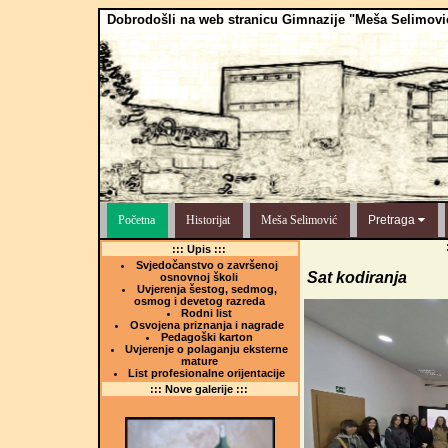
Dobrodošli na web stranicu Gimnazije "Meša Selimovi
Početna
Historijat
Meša Selimović
Pretraga
::: Upis :::
Svjedočanstvo o završenoj
Sat kodiranja
osnovnoj školi
Uvjerenja šestog, sedmog,
osmog i devetog razreda
Rodni list
Osvojena priznanja i nagrade
Pedagoški karton
Uvjerenje o polaganju eksterne
mature
List profesionalne orijentacije
::: Nove galerije :::