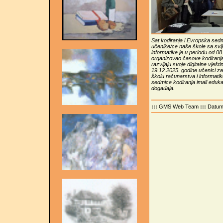
Sat kodiranja i Evropska sedmi
učenike/ce naše škole sa svi
informatike je u periodu od 0
organizovao časove kodiranja 
razvijaju svoje digitalne vješti
19.12.2025. godine učenici z
školu računarstva i informati
sedmice kodiranja imali edukaci
događaja.
:::
GMS Web Team
:::
Datu