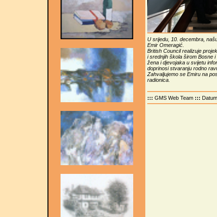
U srijedu, 10. decembra, našu 
Emir Omeragić.
British Council realizuje pr
i srednjih škola širom Bosne
žena i djevojaka u svijetu info
doprinosi stvaranju rodno rav
Zahvaljujemo se Emiru na pos
radionica.
:::
GMS Web Team
:::
Datu