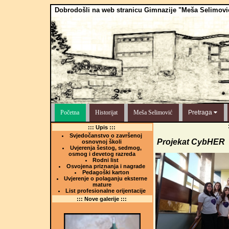
Dobrodošli na web stranicu Gimnazije "Meša Selimovi
Početna
Historijat
Meša Selimović
Pretraga
::: Upis :::
Svjedočanstvo o završenoj
Projekat CybHER
osnovnoj školi
Uvjerenja šestog, sedmog,
osmog i devetog razreda
Rodni list
Osvojena priznanja i nagrade
Pedagoški karton
Uvjerenje o polaganju eksterne
mature
List profesionalne orijentacije
::: Nove galerije :::