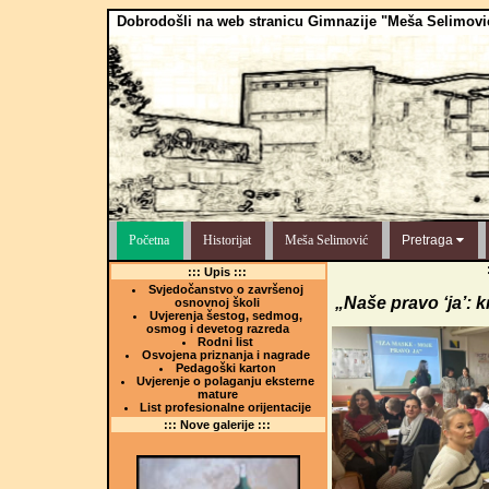
Dobrodošli na web stranicu Gimnazije "Meša Selimovi
Početna
Historijat
Meša Selimović
Pretraga
::: Upis :::
Svjedočanstvo o završenoj
„Naše pravo ‘ja’: k
osnovnoj školi
Uvjerenja šestog, sedmog,
osmog i devetog razreda
Rodni list
Osvojena priznanja i nagrade
Pedagoški karton
Uvjerenje o polaganju eksterne
mature
List profesionalne orijentacije
::: Nove galerije :::