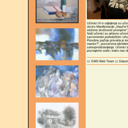
Učenici IV-e odjeljenja su uče
okviru Manifestacije „Naučni 
složene društvene promjene“,
Naši učenici su aktivno učestv
savremenim psihološkim i dr
Posebnu pažnju privukla je tem
maske?“, posvećena identitet
samopredstavljanja. Učenici su 
poznajemo sebe i kako nas dru
:::
GMS Web Team
:::
Datu