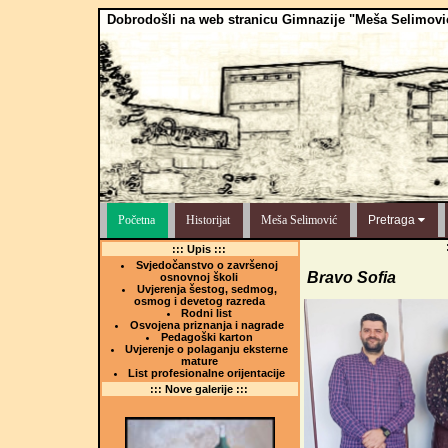
Dobrodošli na web stranicu Gimnazije "Meša Selimovi
Početna
Historijat
Meša Selimović
Pretraga
::: Upis :::
Svjedočanstvo o završenoj
Bravo Sofia
osnovnoj školi
Uvjerenja šestog, sedmog,
osmog i devetog razreda
Rodni list
Osvojena priznanja i nagrade
Pedagoški karton
Uvjerenje o polaganju eksterne
mature
List profesionalne orijentacije
::: Nove galerije :::