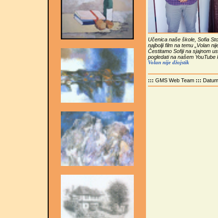
Učenica naše škole, Sofia Sto
najbolji film na temu „Volan ni
Čestitamo Sofiji na sjajnom u
pogledati na našem YouTube k
Volan nije džojstik
:::
GMS Web Team
:::
Datu