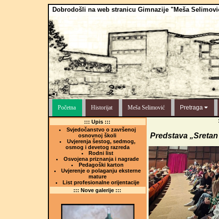
Dobrodošli na web stranicu Gimnazije "Meša Selimovi
Početna
Historijat
Meša Selimović
Pretraga
::: Upis :::
Svjedočanstvo o završenoj
Predstava „Sreta
osnovnoj školi
Uvjerenja šestog, sedmog,
osmog i devetog razreda
Rodni list
Osvojena priznanja i nagrade
Pedagoški karton
Uvjerenje o polaganju eksterne
mature
List profesionalne orijentacije
::: Nove galerije :::