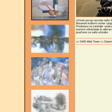
Učenici prvog razreda naše škol
Bosanski kulturni centar i po
Predstava na zanimljiv i poti
izazove odrastanja te utjecaj 
poučnom za naše učenike.
:::
GMS Web Team
:::
Datu