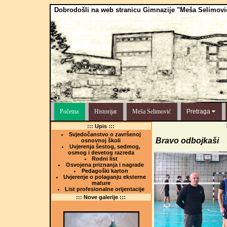
Dobrodošli na web stranicu Gimnazije "Meša Selimovi
Početna
Historijat
Meša Selimović
Pretraga
::: Upis :::
Svjedočanstvo o završenoj
Bravo odbojkaši
osnovnoj školi
Uvjerenja šestog, sedmog,
osmog i devetog razreda
Rodni list
Osvojena priznanja i nagrade
Pedagoški karton
Uvjerenje o polaganju eksterne
mature
List profesionalne orijentacije
::: Nove galerije :::