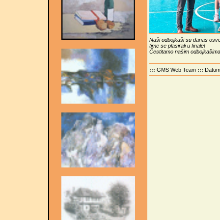
Naši odbojkaši su danas osvoj
time se plasirali u finale!
Čestitamo našim odbojkašim
:::
GMS Web Team
:::
Datu