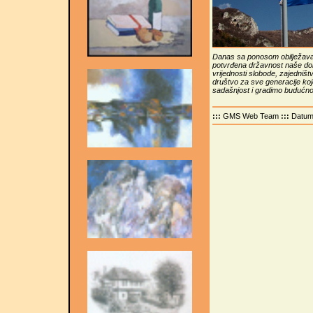
Danas sa ponosom obilježava
potvrđena državnost naše do
vrijednosti slobode, zajedništv
društvo za sve generacije ko
sadašnjost i gradimo budućno
:::
GMS Web Team
:::
Datu