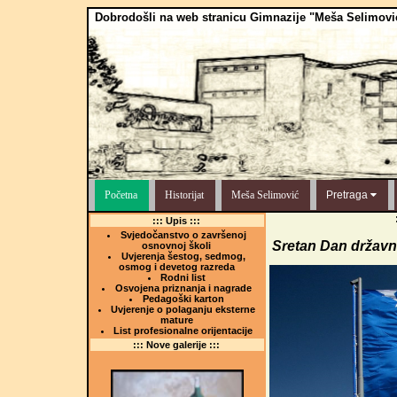
Dobrodošli na web stranicu Gimnazije "Meša Selimovi
Početna
Historijat
Meša Selimović
Pretraga
::: Upis :::
Svjedočanstvo o završenoj
Sretan Dan državn
osnovnoj školi
Uvjerenja šestog, sedmog,
osmog i devetog razreda
Rodni list
Osvojena priznanja i nagrade
Pedagoški karton
Uvjerenje o polaganju eksterne
mature
List profesionalne orijentacije
::: Nove galerije :::