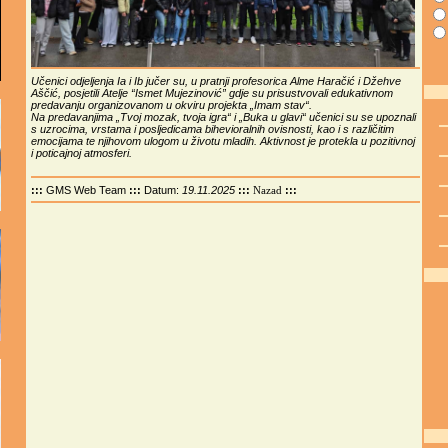
Učenici odjeljenja Ia i Ib jučer su, u pratnji profesorica Alme Haračić i Džehve
Aščić, posjetili Atelje “Ismet Mujezinović” gdje su prisustvovali edukativnom
predavanju organizovanom u okviru projekta „Imam stav“.
Na predavanjima „Tvoj mozak, tvoja igra“ i „Buka u glavi“ učenici su se upoznali
s uzrocima, vrstama i posljedicama bihevioralnih ovisnosti, kao i s različitim
emocijama te njihovom ulogom u životu mladih. Aktivnost je protekla u pozitivnoj
i poticajnoj atmosferi.
:::
GMS Web Team
:::
Datum:
19.11.2025
:::
:::
Nazad