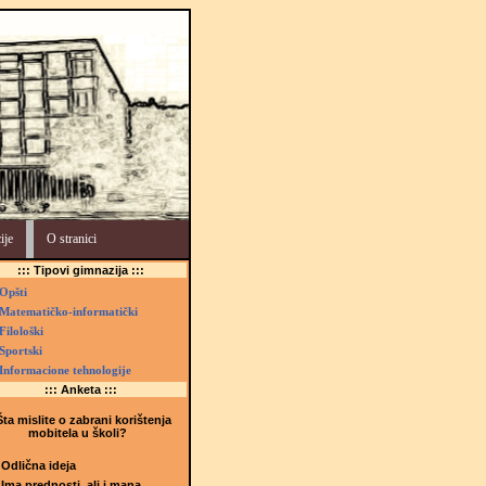
ije
O stranici
::: Tipovi gimnazija :::
Opšti
Matematičko-informatički
Filološki
Sportski
Informacione tehnologije
::: Anketa :::
ta mislite o zabrani korištenja
mobitela u školi?
Odlična ideja
Ima prednosti, ali i mana