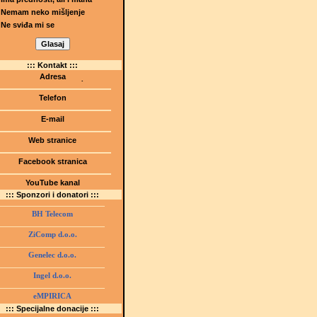
Nemam neko mišljenje
Ne sviđa mi se
::: Kontakt :::
Adresa
Dr.Tihomila Markovića bb
(Šetalište I.G. Kovačića 1)
Telefon
75000 Tuzla, BiH
+ 387 35 247 630
E-mail
gmstz@montk.gov.ba
Web stranice
gmstz.skolatk.edu.ba
www.gmstziam.com.ba
Facebook stranica
Gimnazija "Meša Selimović"
YouTube kanal
GMS Tuzla
::: Sponzori i donatori :::
BH Telecom
ZiComp d.o.o.
Genelec d.o.o.
Ingel d.o.o.
eMPIRICA
::: Specijalne donacije :::