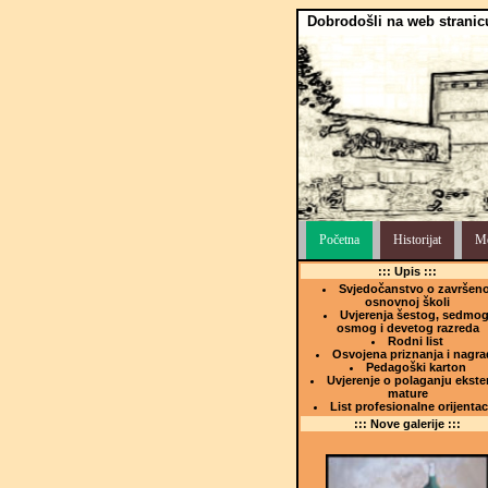
Dobrodošli na web stranic
Početna
Historijat
Me
::: Upis :::
Svjedočanstvo o završeno
osnovnoj školi
Uvjerenja šestog, sedmog
osmog i devetog razreda
Rodni list
Osvojena priznanja i nagra
Pedagoški karton
Uvjerenje o polaganju ekste
mature
List profesionalne orijentac
::: Nove galerije :::