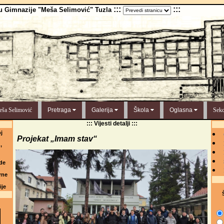
:::
:::
u Gimnazije "Meša Selimović" Tuzla
ša Selimović
Pretraga
Galerija
Škola
Oglasna
Sekc
::: Vijesti detalji :::
j
Projekat „Imam stav“
,
de
rne
ije
Š