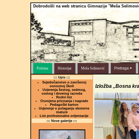
Dobrodošli na web stranicu Gimnazije "Meša Selimovi
Početna
Historijat
Meša Selimović
Pretraga
::: Upis :::
Svjedočanstvo o završenoj
Izložba „Bosna kra
osnovnoj školi
Uvjerenja šestog, sedmog,
osmog i devetog razreda
Rodni list
Osvojena priznanja i nagrade
Pedagoški karton
Uvjerenje o polaganju eksterne
mature
List profesionalne orijentacije
::: Nove galerije :::