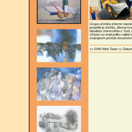
Grupa učenika izborne nastave 
posjetila je izložbu „Bosna k
fakultetu Univerziteta u Tuzli,
Učenici su imali priliku vidjet
značajnom periodu bosanske s
:::
GMS Web Team
:::
Datu