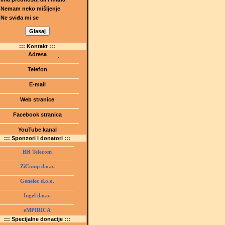
Nemam neko mišljenje
Ne sviđa mi se
::: Kontakt :::
Adresa
Dr.Tihomila Markovića bb
(Šetalište I.G. Kovačića 1)
Telefon
75000 Tuzla, BiH
+ 387 35 247 630
E-mail
gmstz@montk.gov.ba
Web stranice
gmstz.skolatk.edu.ba
www.gmstziam.com.ba
Facebook stranica
Gimnazija "Meša Selimović"
YouTube kanal
GMS Tuzla
::: Sponzori i donatori :::
BH Telecom
ZiComp d.o.o.
Genelec d.o.o.
Ingel d.o.o.
eMPIRICA
::: Specijalne donacije :::