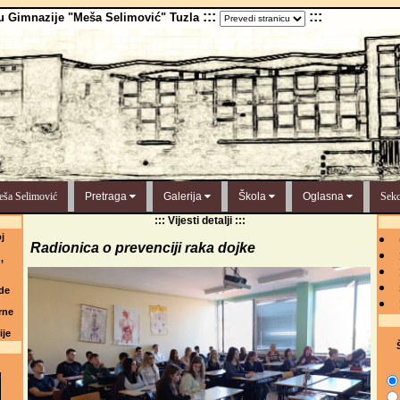
:::
:::
u Gimnazije "Meša Selimović" Tuzla
ša Selimović
Pretraga
Galerija
Škola
Oglasna
Sekc
::: Vijesti detalji :::
j
Radionica o prevenciji raka dojke
,
de
rne
ije
Š