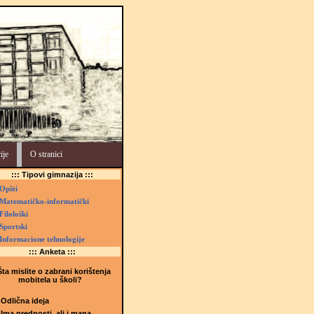
ije
O stranici
::: Tipovi gimnazija :::
Opšti
Matematičko-informatički
Filološki
Sportski
Informacione tehnologije
::: Anketa :::
ta mislite o zabrani korištenja
mobitela u školi?
Odlična ideja
Ima prednosti, ali i mana