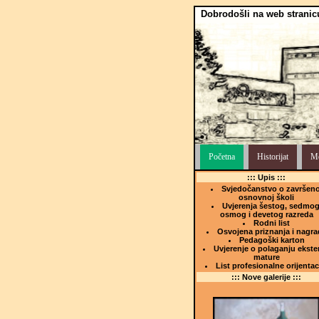
Dobrodošli na web stranic
Početna
Historijat
Me
::: Upis :::
Svjedočanstvo o završeno
osnovnoj školi
Uvjerenja šestog, sedmog
osmog i devetog razreda
Rodni list
Osvojena priznanja i nagra
Pedagoški karton
Uvjerenje o polaganju ekste
mature
List profesionalne orijentac
::: Nove galerije :::