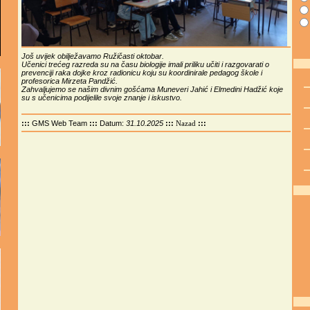
Još uvijek obilježavamo Ružičasti oktobar.
Učenici trećeg razreda su na času biologije imali priliku učiti i razgovarati o
prevenciji raka dojke kroz radionicu koju su koordinirale pedagog škole i
profesorica Mirzeta Pandžić.
Zahvaljujemo se našim divnim gošćama Muneveri Jahić i Elmedini Hadžić koje
su s učenicima podijelile svoje znanje i iskustvo.
:::
GMS Web Team
:::
Datum:
31.10.2025
:::
:::
Nazad