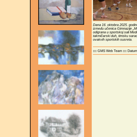
Dana 16. oktobra 2025. godine
između učenica Gimnazije „Me
odigrana u sportskoj sali Med
takmičarski duh, timsku sarad
ovakvih sportskih susreta.
:::
GMS Web Team
:::
Datu