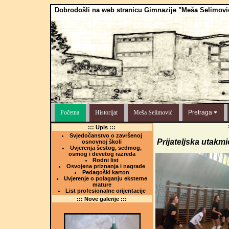
Dobrodošli na web stranicu Gimnazije "Meša Selimovi
Početna
Historijat
Meša Selimović
Pretraga
::: Upis :::
Svjedočanstvo o završenoj
Prijateljska utakm
osnovnoj školi
Uvjerenja šestog, sedmog,
osmog i devetog razreda
Rodni list
Osvojena priznanja i nagrade
Pedagoški karton
Uvjerenje o polaganju eksterne
mature
List profesionalne orijentacije
::: Nove galerije :::