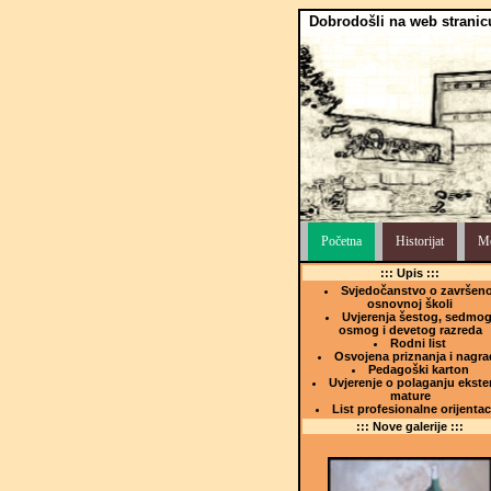
Dobrodošli na web stranic
Početna
Historijat
Me
::: Upis :::
Svjedočanstvo o završeno
osnovnoj školi
Uvjerenja šestog, sedmog
osmog i devetog razreda
Rodni list
Osvojena priznanja i nagra
Pedagoški karton
Uvjerenje o polaganju ekste
mature
List profesionalne orijentac
::: Nove galerije :::