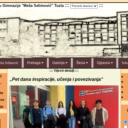
:::
:::
u Gimnazije "Meša Selimović" Tuzla
ša Selimović
Pretraga
Galerija
Škola
Oglasna
Sekc
::: Vijesti detalji :::
j
„Pet dana inspiracije, učenja i povezivanja“
,
de
rne
ije
Š