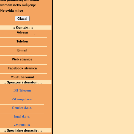
Nemam neko mišljenje
Ne sviđa mi se
::: Kontakt :::
Adresa
Dr.Tihomila Markovića bb
(Šetalište I.G. Kovačića 1)
Telefon
75000 Tuzla, BiH
+ 387 35 247 630
E-mail
gmstz@montk.gov.ba
Web stranice
gmstz.skolatk.edu.ba
www.gmstziam.com.ba
Facebook stranica
Gimnazija "Meša Selimović"
YouTube kanal
GMS Tuzla
::: Sponzori i donatori :::
BH Telecom
ZiComp d.o.o.
Genelec d.o.o.
Ingel d.o.o.
eMPIRICA
::: Specijalne donacije :::