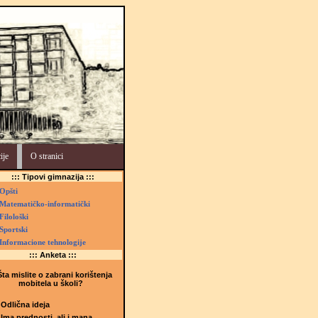
ije
O stranici
::: Tipovi gimnazija :::
Opšti
Matematičko-informatički
Filološki
Sportski
Informacione tehnologije
::: Anketa :::
ta mislite o zabrani korištenja
mobitela u školi?
Odlična ideja
Ima prednosti, ali i mana