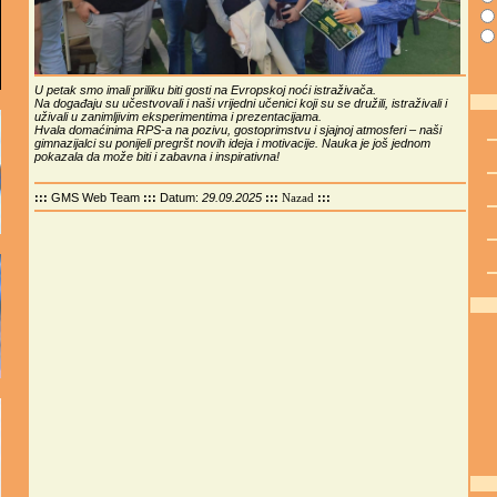
U petak smo imali priliku biti gosti na Evropskoj noći istraživača.
Na događaju su učestvovali i naši vrijedni učenici koji su se družili, istraživali i
uživali u zanimljivim eksperimentima i prezentacijama.
Hvala domaćinima RPS-a na pozivu, gostoprimstvu i sjajnoj atmosferi – naši
gimnazijalci su ponijeli pregršt novih ideja i motivacije. Nauka je još jednom
pokazala da može biti i zabavna i inspirativna!
:::
GMS Web Team
:::
Datum:
29.09.2025
:::
:::
Nazad