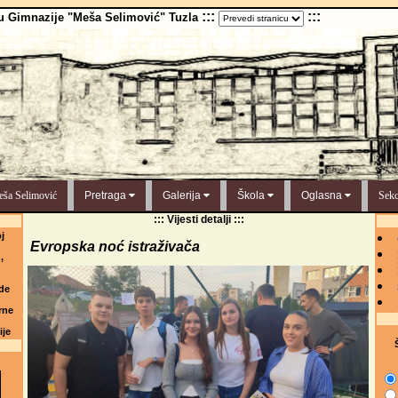
:::
:::
u Gimnazije "Meša Selimović" Tuzla
ša Selimović
Pretraga
Galerija
Škola
Oglasna
Sekc
::: Vijesti detalji :::
j
Evropska noć istraživača
,
de
rne
ije
Š