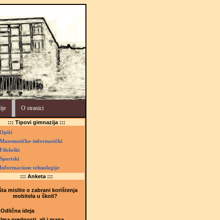
ije
O stranici
::: Tipovi gimnazija :::
Opšti
Matematičko-informatički
Filološki
Sportski
Informacione tehnologije
::: Anketa :::
ta mislite o zabrani korištenja
mobitela u školi?
Odlična ideja
Ima prednosti, ali i mana