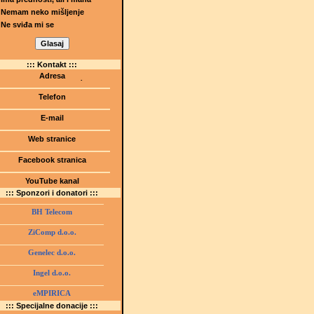
Nemam neko mišljenje
Ne sviđa mi se
::: Kontakt :::
Adresa
Dr.Tihomila Markovića bb
(Šetalište I.G. Kovačića 1)
Telefon
75000 Tuzla, BiH
+ 387 35 247 630
E-mail
gmstz@montk.gov.ba
Web stranice
gmstz.skolatk.edu.ba
www.gmstziam.com.ba
Facebook stranica
Gimnazija "Meša Selimović"
YouTube kanal
GMS Tuzla
::: Sponzori i donatori :::
BH Telecom
ZiComp d.o.o.
Genelec d.o.o.
Ingel d.o.o.
eMPIRICA
::: Specijalne donacije :::