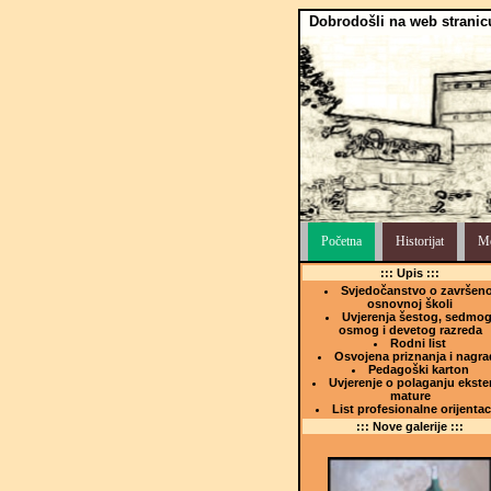
Dobrodošli na web stranic
Početna
Historijat
Me
::: Upis :::
Svjedočanstvo o završeno
osnovnoj školi
Uvjerenja šestog, sedmog
osmog i devetog razreda
Rodni list
Osvojena priznanja i nagra
Pedagoški karton
Uvjerenje o polaganju ekste
mature
List profesionalne orijentac
::: Nove galerije :::