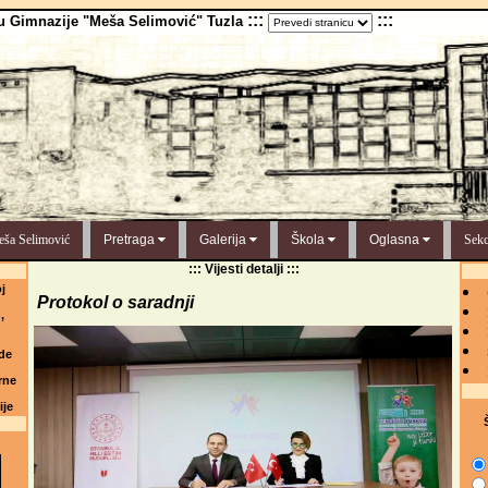
:::
:::
u Gimnazije "Meša Selimović" Tuzla
ša Selimović
Pretraga
Galerija
Škola
Oglasna
Sekc
::: Vijesti detalji :::
j
Protokol o saradnji
,
de
rne
ije
Š