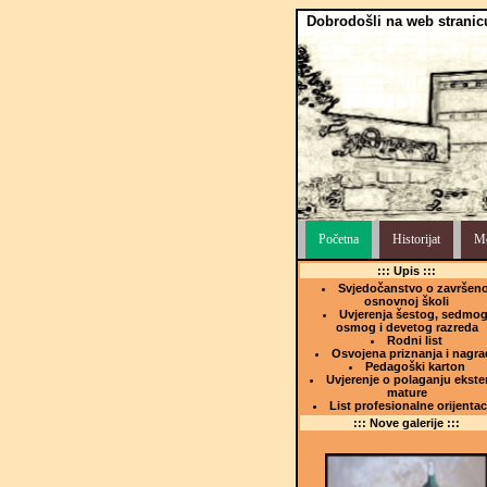
Dobrodošli na web stranic
Početna
Historijat
Me
::: Upis :::
Svjedočanstvo o završeno
osnovnoj školi
Uvjerenja šestog, sedmog
osmog i devetog razreda
Rodni list
Osvojena priznanja i nagra
Pedagoški karton
Uvjerenje o polaganju ekste
mature
List profesionalne orijentac
::: Nove galerije :::