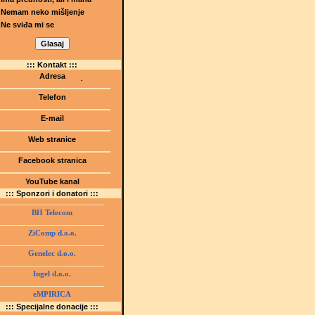
Nemam neko mišljenje
Ne sviđa mi se
::: Kontakt :::
Adresa
Dr.Tihomila Markovića bb
(Šetalište I.G. Kovačića 1)
Telefon
75000 Tuzla, BiH
+ 387 35 247 630
E-mail
gmstz@montk.gov.ba
Web stranice
gmstz.skolatk.edu.ba
www.gmstziam.com.ba
Facebook stranica
Gimnazija "Meša Selimović"
YouTube kanal
GMS Tuzla
::: Sponzori i donatori :::
BH Telecom
ZiComp d.o.o.
Genelec d.o.o.
Ingel d.o.o.
eMPIRICA
::: Specijalne donacije :::