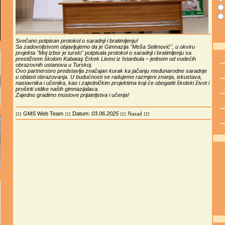
Svečano potpisan protokol o saradnji i bratimljenju!
Sa zadovoljstvom objavljujemo da je Gimnazija "Meša Selimović", u okviru
projekta "Moj izbor je turski" potpisala protokol o saradnji i bratimljenju sa
prestižnom školom Kabataş Erkek Lisesi iz Istanbula – jednom od vodećih
obrazovnih ustanova u Turskoj.
Ovo partnerstvo predstavlja značajan korak ka jačanju međunarodne saradnje
u oblasti obrazovanja. U budućnosti se radujemo razmjeni znanja, iskustava,
nastavnika i učenika, kao i zajedničkim projektima koji će obogatiti školski život i
proširiti vidike naših gimnazijalaca.
Zajedno gradimo mostove prijateljstva i učenja!
:::
GMS Web Team
:::
Datum:
03.06.2025
:::
:::
Nazad