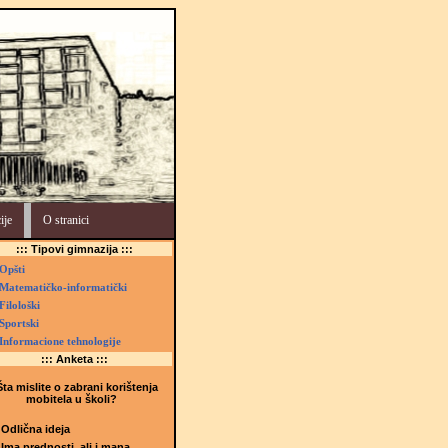
ije
O stranici
::: Tipovi gimnazija :::
Opšti
Matematičko-informatički
Filološki
Sportski
Informacione tehnologije
::: Anketa :::
ta mislite o zabrani korištenja
mobitela u školi?
Odlična ideja
Ima prednosti, ali i mana