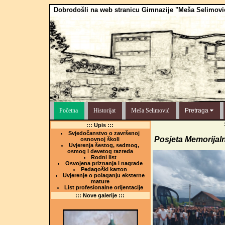
Dobrodošli na web stranicu Gimnazije "Meša Selimovi
Početna
Historijat
Meša Selimović
Pretraga
::: Upis :::
Svjedočanstvo o završenoj
Posjeta Memorijal
osnovnoj školi
Uvjerenja šestog, sedmog,
osmog i devetog razreda
Rodni list
Osvojena priznanja i nagrade
Pedagoški karton
Uvjerenje o polaganju eksterne
mature
List profesionalne orijentacije
::: Nove galerije :::