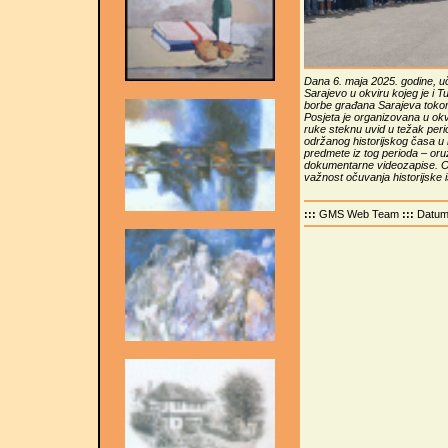
Dana 6. maja 2025. godine, uče
Sarajevo u okviru kojeg je i T
borbe građana Sarajeva tokom
Posjeta je organizovana u okv
ruke steknu uvid u težak per
održanog historijskog časa u m
predmete iz tog perioda – oružj
dokumentarne videozapise. Ova
važnost očuvanja historijske i
:::
GMS Web Team
:::
Datu