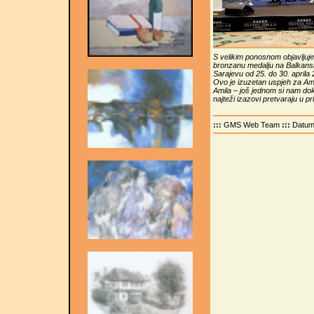
S velikim ponosnom objavljuje
bronzanu medalju na Balkansko
Sarajevu od 25. do 30. aprila 
Ovo je izuzetan uspjeh za Ami
Amila – još jednom si nam dok
najteži izazovi pretvaraju u pri
:::
GMS Web Team
:::
Datu