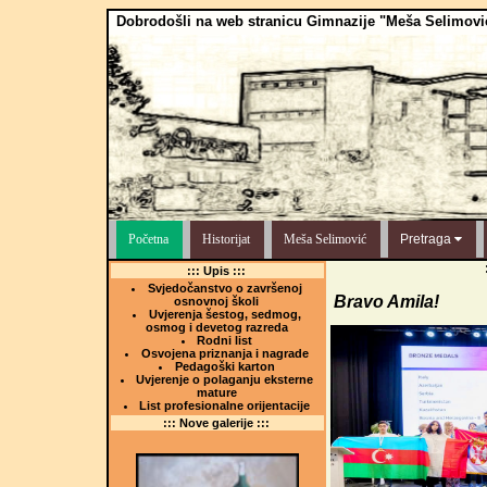
Dobrodošli na web stranicu Gimnazije "Meša Selimovi
Početna
Historijat
Meša Selimović
Pretraga
::: Upis :::
Svjedočanstvo o završenoj
Bravo Amila!
osnovnoj školi
Uvjerenja šestog, sedmog,
osmog i devetog razreda
Rodni list
Osvojena priznanja i nagrade
Pedagoški karton
Uvjerenje o polaganju eksterne
mature
List profesionalne orijentacije
::: Nove galerije :::