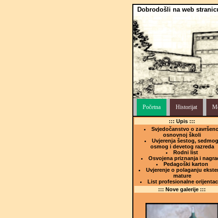
Dobrodošli na web stranic
Početna
Historijat
Me
::: Upis :::
Svjedočanstvo o završeno
osnovnoj školi
Uvjerenja šestog, sedmog
osmog i devetog razreda
Rodni list
Osvojena priznanja i nagra
Pedagoški karton
Uvjerenje o polaganju ekste
mature
List profesionalne orijentac
::: Nove galerije :::