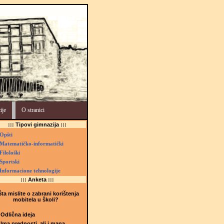
ije
O stranici
::: Tipovi gimnazija :::
Opšti
Matematičko-informatički
Filološki
Sportski
Informacione tehnologije
::: Anketa :::
ta mislite o zabrani korištenja
mobitela u školi?
Odlična ideja
Ima prednosti, ali i mana