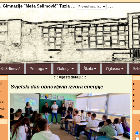
:::
:::
u Gimnazije "Meša Selimović" Tuzla
ša Selimović
Pretraga
Galerija
Škola
Oglasna
Sekc
::: Vijesti detalji :::
j
Svjetski dan obnovljivih izvora energije
,
de
rne
ije
Š