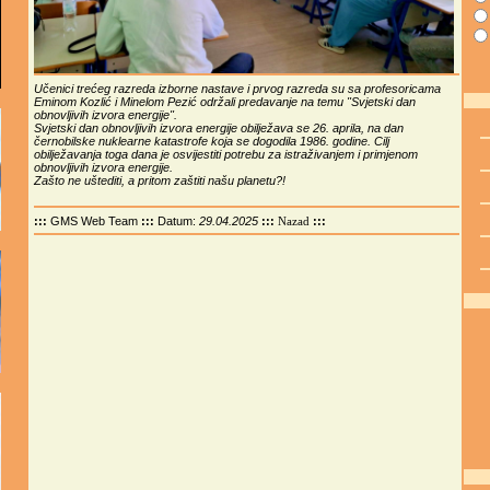
Učenici trećeg razreda izborne nastave i prvog razreda su sa profesoricama
Eminom Kozlić i Minelom Pezić održali predavanje na temu "Svjetski dan
obnovljivih izvora energije".
Svjetski dan obnovljivih izvora energije obilježava se 26. aprila, na dan
černobilske nuklearne katastrofe koja se dogodila 1986. godine. Cilj
obilježavanja toga dana je osvijestiti potrebu za istraživanjem i primjenom
obnovljivih izvora energije.
Zašto ne uštediti, a pritom zaštiti našu planetu?!
:::
GMS Web Team
:::
Datum:
29.04.2025
:::
:::
Nazad