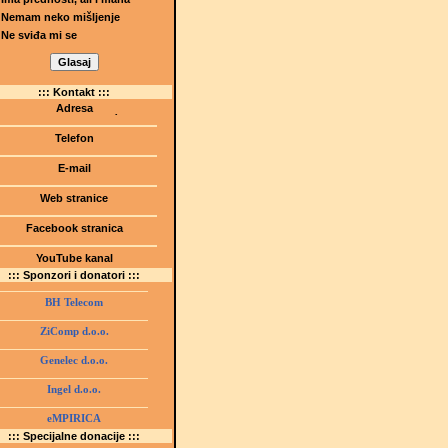
Nemam neko mišljenje
Ne sviđa mi se
::: Kontakt :::
Adresa
Dr.Tihomila Markovića bb
(Šetalište I.G. Kovačića 1)
Telefon
75000 Tuzla, BiH
+ 387 35 247 630
E-mail
gmstz@montk.gov.ba
Web stranice
gmstz.skolatk.edu.ba
www.gmstziam.com.ba
Facebook stranica
Gimnazija "Meša Selimović"
YouTube kanal
GMS Tuzla
::: Sponzori i donatori :::
BH Telecom
ZiComp d.o.o.
Genelec d.o.o.
Ingel d.o.o.
eMPIRICA
::: Specijalne donacije :::