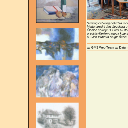
Svakog četvrtog četvrtka u če
Međunarodni dan djevojaka u 
Članice sekcije IT Girls su da
predstavljanjem radova koje 
IT Girls klubova drugih škola.
:::
GMS Web Team
:::
Datu