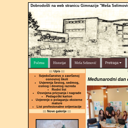
Dobrodošli na web stranicu Gimnazije "Meša Selimovi
Početna
Historijat
Meša Selimović
Pretraga
::: Upis :::
Svjedočanstvo o završenoj
Međunarodni dan d
osnovnoj školi
Uvjerenja šestog, sedmog,
osmog i devetog razreda
Rodni list
Osvojena priznanja i nagrade
Pedagoški karton
Uvjerenje o polaganju eksterne
mature
List profesionalne orijentacije
::: Nove galerije :::