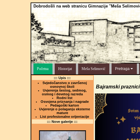
Dobrodošli na web stranicu Gimnazije "Meša Selimovi
Početna
Historijat
Meša Selimović
Pretraga
::: Upis :::
Svjedočanstvo o završenoj
Bajramski praznici
osnovnoj školi
Uvjerenja šestog, sedmog,
osmog i devetog razreda
Rodni list
Osvojena priznanja i nagrade
Pedagoški karton
Uvjerenje o polaganju eksterne
mature
List profesionalne orijentacije
::: Nove galerije :::