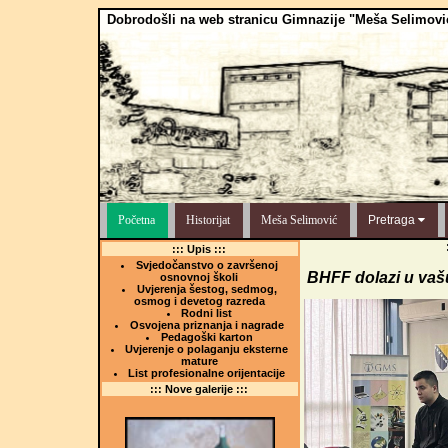
Dobrodošli na web stranicu Gimnazije "Meša Selimovi
Početna
Historijat
Meša Selimović
Pretraga
::: Upis :::
Svjedočanstvo o završenoj
BHFF dolazi u vaš
osnovnoj školi
Uvjerenja šestog, sedmog,
osmog i devetog razreda
Rodni list
Osvojena priznanja i nagrade
Pedagoški karton
Uvjerenje o polaganju eksterne
mature
List profesionalne orijentacije
::: Nove galerije :::