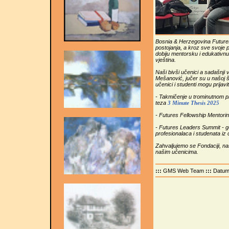
Bosnia & Herzegovina Futures
postojanja, a kroz sve svoje p
dobiju mentorsku i edukativnu 
vještina.
Naši bivši učenici a sadašnji 
Mešanović, jučer su u našoj š
učenici i studenti mogu prijavi
- Takmičenje u trominutnom pre
teza
3 Minute Thesis 2025
- Futures Fellowship Mentori
- Futures Leaders Summit - g
profesionalaca i studenata iz c
Zahvaljujemo se Fondaciji, na
našim učenicima.
:::
GMS Web Team
:::
Datu