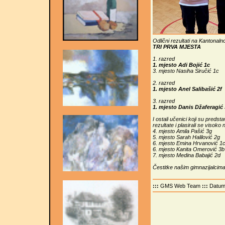
Odlični rezultati na Kantonal
TRI PRVA MJESTA
1. razred
1. mjesto Adi Bojić 1c
3. mjesto Nasiha Siručić 1c
2. razred
1. mjesto Anel Salibašić 2f
3. razred
1. mjesto Danis Džaferagić
I ostali učenici koji su predst
rezultate i plasirali se visoko n
4. mjesto Amila Pašić 3g
5. mjesto Sarah Halilović 2g
6. mjesto Emina Hrvanović 1
6. mjesto Kanita Omerović 3b
7. mjesto Medina Babajić 2d
Čestitke našim gimnazijalcima
:::
GMS Web Team
:::
Datu