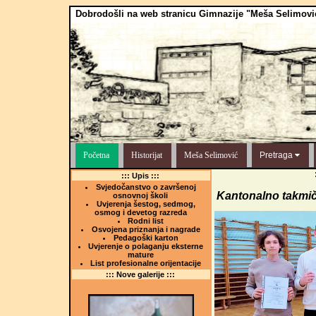
Dobrodošli na web stranicu Gimnazije "Meša Selimovi
Početna
Historijat
Meša Selimović
Pretraga
::: Upis :::
Svjedočanstvo o završenoj
Kantonalno takmič
osnovnoj školi
Uvjerenja šestog, sedmog,
osmog i devetog razreda
Rodni list
Osvojena priznanja i nagrade
Pedagoški karton
Uvjerenje o polaganju eksterne
mature
List profesionalne orijentacije
::: Nove galerije :::