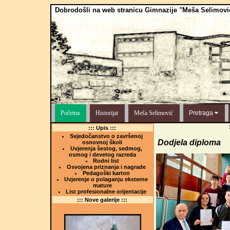
Dobrodošli na web stranicu Gimnazije "Meša Selimovi
Početna
Historijat
Meša Selimović
Pretraga
::: Upis :::
Svjedočanstvo o završenoj
Dodjela diploma
osnovnoj školi
Uvjerenja šestog, sedmog,
osmog i devetog razreda
Rodni list
Osvojena priznanja i nagrade
Pedagoški karton
Uvjerenje o polaganju eksterne
mature
List profesionalne orijentacije
::: Nove galerije :::