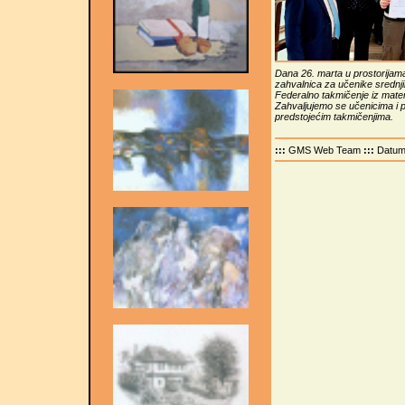
Dana 26. marta u prostorijama 
zahvalnica za učenike srednjih
Federalno takmičenje iz mate
Zahvaljujemo se učenicima i p
predstojećim takmičenjima.
:::
GMS Web Team
:::
Datu