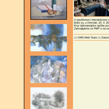
U opuštenom i interaktivnom 
fizike su, u četvrtak, 20. 3. 20
Kroz laboratorijske vježbe pro
Zahvaljujemo se PMF-u na sar
:::
GMS Web Team
:::
Datu