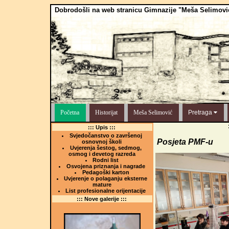
Dobrodošli na web stranicu Gimnazije "Meša Selimovi
Početna
Historijat
Meša Selimović
Pretraga
::: Upis :::
Svjedočanstvo o završenoj
Posjeta PMF-u
osnovnoj školi
Uvjerenja šestog, sedmog,
osmog i devetog razreda
Rodni list
Osvojena priznanja i nagrade
Pedagoški karton
Uvjerenje o polaganju eksterne
mature
List profesionalne orijentacije
::: Nove galerije :::