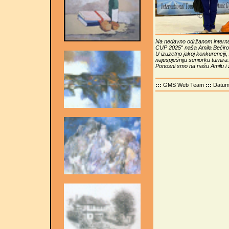
Na nedavno održanom internac
CUP 2025“ naša Amila Bećirovi
U izuzetno jakoj konkurenciji,
najuspješniju seniorku turnira.
Ponosni smo na našu Amilu i ž
:::
GMS Web Team
:::
Datu