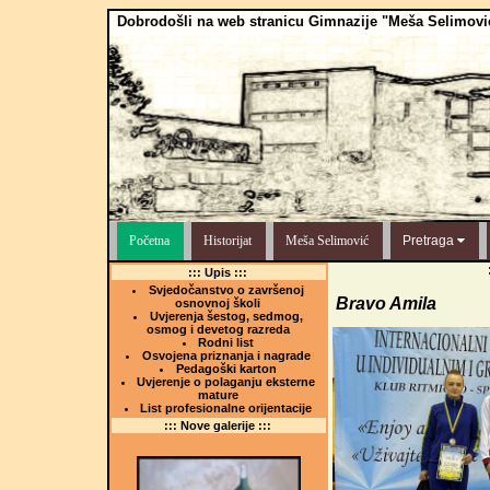
Dobrodošli na web stranicu Gimnazije "Meša Selimovi
Početna
Historijat
Meša Selimović
Pretraga
::: Upis :::
Svjedočanstvo o završenoj
Bravo Amila
osnovnoj školi
Uvjerenja šestog, sedmog,
osmog i devetog razreda
Rodni list
Osvojena priznanja i nagrade
Pedagoški karton
Uvjerenje o polaganju eksterne
mature
List profesionalne orijentacije
::: Nove galerije :::