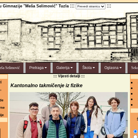
:::
:::
u Gimnazije "Meša Selimović" Tuzla
ša Selimović
Pretraga
Galerija
Škola
Oglasna
Sekc
::: Vijesti detalji :::
j
Kantonalno takmičenje iz fizike
,
de
rne
ije
Š