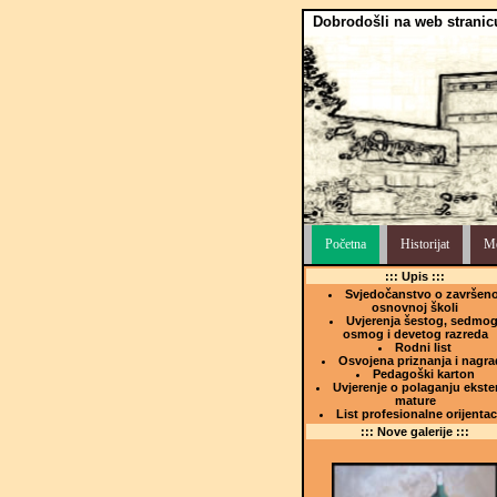
Dobrodošli na web stranic
Početna
Historijat
Me
::: Upis :::
Svjedočanstvo o završeno
osnovnoj školi
Uvjerenja šestog, sedmog
osmog i devetog razreda
Rodni list
Osvojena priznanja i nagra
Pedagoški karton
Uvjerenje o polaganju ekste
mature
List profesionalne orijentac
::: Nove galerije :::