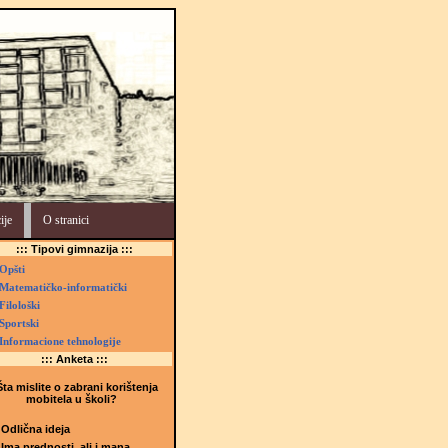
ije
O stranici
::: Tipovi gimnazija :::
Opšti
Matematičko-informatički
Filološki
Sportski
Informacione tehnologije
::: Anketa :::
ta mislite o zabrani korištenja
mobitela u školi?
Odlična ideja
Ima prednosti, ali i mana