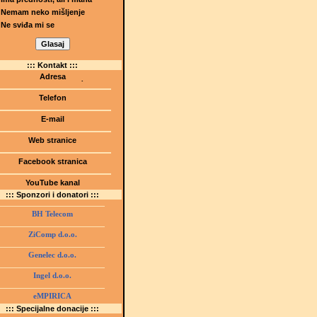
Nemam neko mišljenje
Ne sviđa mi se
::: Kontakt :::
Adresa
Dr.Tihomila Markovića bb
(Šetalište I.G. Kovačića 1)
Telefon
75000 Tuzla, BiH
+ 387 35 247 630
E-mail
gmstz@montk.gov.ba
Web stranice
gmstz.skolatk.edu.ba
www.gmstziam.com.ba
Facebook stranica
Gimnazija "Meša Selimović"
YouTube kanal
GMS Tuzla
::: Sponzori i donatori :::
BH Telecom
ZiComp d.o.o.
Genelec d.o.o.
Ingel d.o.o.
eMPIRICA
::: Specijalne donacije :::