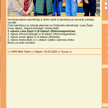
Na Kantonalnom takmičenju iz fizike naših 6 takmičara je ostvarilo zavidan
rezultat.
Četiri takmičara su izborila plasman na Federalno takmičenje: Lana Žepić,
Ismar Aljukić, Ahmed Imširagić i Amina Bulić.
1. mjesto Lana Žepić iz B-oblasti: Elektromagnetizam
4. mjesto Ahmed Imširagić iz B-oblasti: Elektromagnetizam
3. mjesto Ismar Aljukić iz A-oblasti: Mehanika
6. mjesto Amina Bulić iz C-oblasti: Optika i atomska fizika
Bravo za naše učenike!
:::
GMS Web Team
:::
Datum:
15.03.2025
:::
:::
Nazad