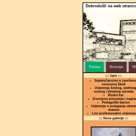
Dobrodošli na web stranic
Početna
Historijat
Me
::: Upis :::
Svjedočanstvo o završeno
osnovnoj školi
Uvjerenja šestog, sedmog
osmog i devetog razreda
Rodni list
Osvojena priznanja i nagra
Pedagoški karton
Uvjerenje o polaganju ekste
mature
List profesionalne orijentac
::: Nove galerije :::