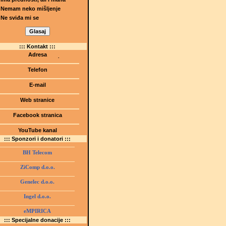
Nemam neko mišljenje
Ne sviđa mi se
::: Kontakt :::
Adresa
Dr.Tihomila Markovića bb
(Šetalište I.G. Kovačića 1)
Telefon
75000 Tuzla, BiH
+ 387 35 247 630
E-mail
gmstz@montk.gov.ba
Web stranice
gmstz.skolatk.edu.ba
www.gmstziam.com.ba
Facebook stranica
Gimnazija "Meša Selimović"
YouTube kanal
GMS Tuzla
::: Sponzori i donatori :::
BH Telecom
ZiComp d.o.o.
Genelec d.o.o.
Ingel d.o.o.
eMPIRICA
::: Specijalne donacije :::