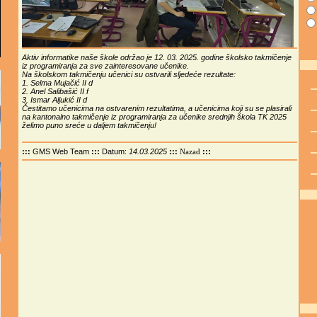
Aktiv informatike naše škole održao je 12. 03. 2025. godine školsko takmičenje
iz programiranja za sve zainteresovane učenike.
Na školskom takmičenju učenici su ostvarili sljedeće rezultate:
1. Selma Mujačić II d
2. Anel Salibašić II f
3. Ismar Aljukić II d
Čestitamo učenicima na ostvarenim rezultatima, a učenicima koji su se plasirali
na kantonalno takmičenje iz programiranja za učenike srednjih škola TK 2025
želimo puno sreće u daljem takmičenju!
:::
GMS Web Team
:::
Datum:
14.03.2025
:::
:::
Nazad