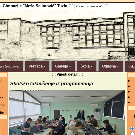
:::
:::
u Gimnazije "Meša Selimović" Tuzla
ša Selimović
Pretraga
Galerija
Škola
Oglasna
Sekc
::: Vijesti detalji :::
j
Školsko takmičenje iz programiranja
,
de
rne
ije
Š