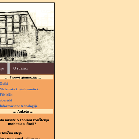
ije
O stranici
::: Tipovi gimnazija :::
Opšti
Matematičko-informatički
Filološki
Sportski
Informacione tehnologije
::: Anketa :::
ta mislite o zabrani korištenja
mobitela u školi?
Odlična ideja
Ima prednosti, ali i mana