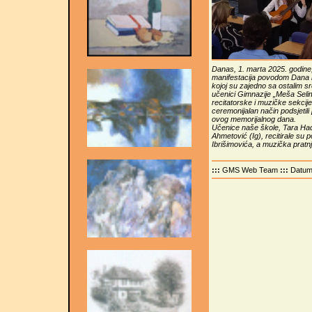
Danas, 1. marta 2025. godine
manifestacija povodom Dana 
kojoj su zajedno sa ostalim s
učenici Gimnazije „Meša Selim
recitatorske i muzičke sekcij
ceremonijalan način podsjetili
ovog memorijalnog dana.
Učenice naše škole, Tara Hadž
Ahmetović (Ig), recitirale su
Ibrišimovića, a muzička pratnja
:::
GMS Web Team
:::
Datu