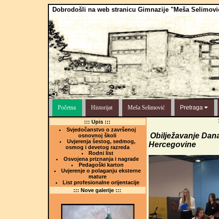
Dobrodošli na web stranicu Gimnazije "Meša Selimovi
Početna
Historijat
Meša Selimović
Pretraga
::: Upis :::
Svjedočanstvo o završenoj
Obilježavanje Dan
osnovnoj školi
Uvjerenja šestog, sedmog,
Hercegovine
osmog i devetog razreda
Rodni list
Osvojena priznanja i nagrade
Pedagoški karton
Uvjerenje o polaganju eksterne
mature
List profesionalne orijentacije
::: Nove galerije :::