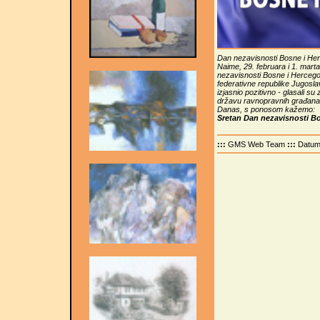
Dan nezavisnosti Bosne i Her
Naime, 29. februara i 1. mart
nezavisnosti Bosne i Hercegovi
federativne republike Jugosla
izjasnio pozitivno - glasali 
državu ravnopravnih građana 
Danas, s ponosom kažemo:
Sretan Dan nezavisnosti Bo
:::
GMS Web Team
:::
Datu