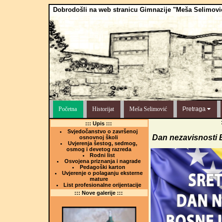
Dobrodošli na web stranicu Gimnazije "Meša Selimovi
Početna
Historijat
Meša Selimović
Pretraga
::: Upis :::
Svjedočanstvo o završenoj
Dan nezavisnosti 
osnovnoj školi
Uvjerenja šestog, sedmog,
osmog i devetog razreda
Rodni list
Osvojena priznanja i nagrade
Pedagoški karton
Uvjerenje o polaganju eksterne
mature
List profesionalne orijentacije
::: Nove galerije :::