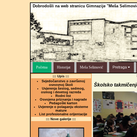
Dobrodošli na web stranicu Gimnazije "Meša Selimovi
Početna
Historijat
Meša Selimović
Pretraga
::: Upis :::
Svjedočanstvo o završenoj
Školsko takmičenje
osnovnoj školi
Uvjerenja šestog, sedmog,
osmog i devetog razreda
Rodni list
Osvojena priznanja i nagrade
Pedagoški karton
Uvjerenje o polaganju eksterne
mature
List profesionalne orijentacije
::: Nove galerije :::