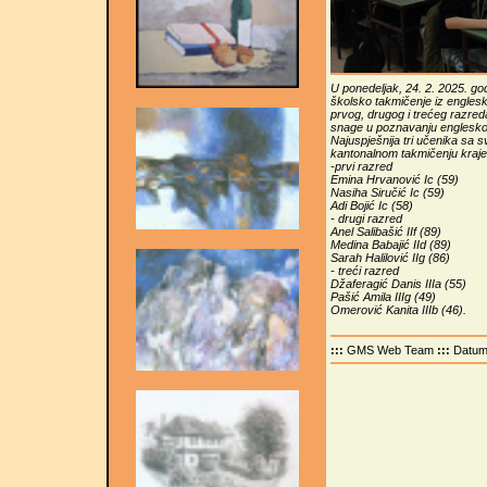
U ponedeljak, 24. 2. 2025. go
školsko takmičenje iz englesko
prvog, drugog i trećeg razred
snage u poznavanju engleskog
Najuspješnija tri učenika sa 
kantonalnom takmičenju krajem
-prvi razred
Emina Hrvanović Ic (59)
Nasiha Siručić Ic (59)
Adi Bojić Ic (58)
- drugi razred
Anel Salibašić IIf (89)
Medina Babajić IId (89)
Sarah Halilović IIg (86)
- treći razred
Džaferagić Danis IIIa (55)
Pašić Amila IIIg (49)
Omerović Kanita IIIb (46).
:::
GMS Web Team
:::
Datu