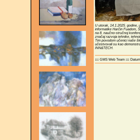
U utorak, 14.1.2025. godine, 
informatike Harčin Fuadom, Š
na 8. naučno-stručnoj konfere
značaj razvoja tehnike, tehnolo
Tim povodom učenici naše ško
učestvovali su kao demonstrat
INN&TECH.
:::
GMS Web Team
:::
Datu