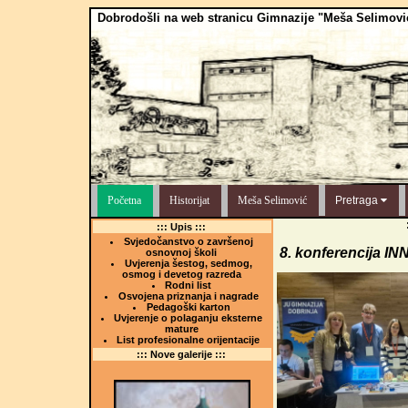
Dobrodošli na web stranicu Gimnazije "Meša Selimovi
Početna
Historijat
Meša Selimović
Pretraga
::: Upis :::
Svjedočanstvo o završenoj
8. konferencija 
osnovnoj školi
Uvjerenja šestog, sedmog,
osmog i devetog razreda
Rodni list
Osvojena priznanja i nagrade
Pedagoški karton
Uvjerenje o polaganju eksterne
mature
List profesionalne orijentacije
::: Nove galerije :::