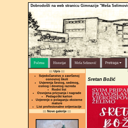
Dobrodošli na web stranicu Gimnazije "Meša Selimovi
Početna
Historijat
Meša Selimović
Pretraga
::: Upis :::
Svjedočanstvo o završenoj
Sretan Božić
osnovnoj školi
Uvjerenja šestog, sedmog,
osmog i devetog razreda
Rodni list
Osvojena priznanja i nagrade
Pedagoški karton
Uvjerenje o polaganju eksterne
mature
List profesionalne orijentacije
::: Nove galerije :::