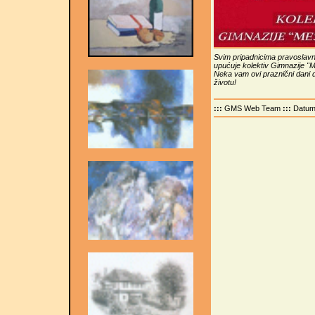
Svim pripadnicima pravoslavne 
upućuje kolektiv Gimnazije "
Neka vam ovi praznični dani do
životu!
:::
GMS Web Team
:::
Datu