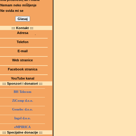
Nemam neko mišljenje
Ne sviđa mi se
::: Kontakt :::
Adresa
Dr.Tihomila Markovića bb
(Šetalište I.G. Kovačića 1)
Telefon
75000 Tuzla, BiH
+ 387 35 247 630
E-mail
gmstz@montk.gov.ba
Web stranice
gmstz.skolatk.edu.ba
www.gmstziam.com.ba
Facebook stranica
Gimnazija "Meša Selimović"
YouTube kanal
GMS Tuzla
::: Sponzori i donatori :::
BH Telecom
ZiComp d.o.o.
Genelec d.o.o.
Ingel d.o.o.
eMPIRICA
::: Specijalne donacije :::