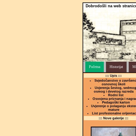
Dobrodošli na web stranic
Početna
Historijat
Me
::: Upis :::
Svjedočanstvo o završeno
osnovnoj školi
Uvjerenja šestog, sedmog
osmog i devetog razreda
Rodni list
Osvojena priznanja i nagra
Pedagoški karton
Uvjerenje o polaganju ekste
mature
List profesionalne orijentac
::: Nove galerije :::