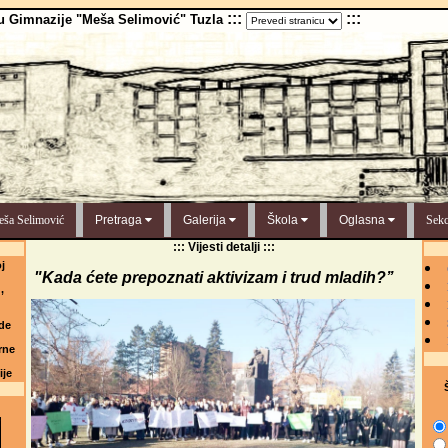
:::
:::
u Gimnazije "Meša Selimović" Tuzla
ša Selimović
Pretraga
Galerija
Škola
Oglasna
Sekc
::: Vijesti detalji :::
j
"Kada ćete prepoznati aktivizam i trud mladih?’’
,
de
rne
ije
Š