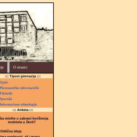
ije
O stranici
::: Tipovi gimnazija :::
Opšti
Matematičko-informatički
Filološki
Sportski
Informacione tehnologije
::: Anketa :::
ta mislite o zabrani korištenja
mobitela u školi?
Odlična ideja
Ima prednosti, ali i mana