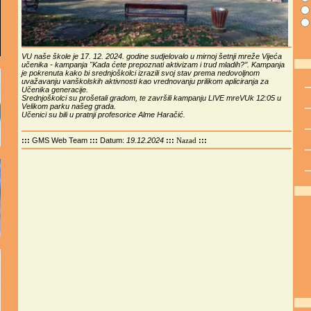
VU naše škole je 17. 12. 2024. godine sudjelovalo u mirnoj šetnji mreže Vijeća
učenika - kampanja "Kada ćete prepoznati aktivizam i trud mladih?’’. Kampanja
je pokrenuta kako bi srednjoškolci izrazili svoj stav prema nedovoljnom
uvažavanju vanškolskih aktivnosti kao vrednovanju prilikom apliciranja za
Učenika generacije.
Srednjoškolci su prošetali gradom, te završili kampanju LIVE mreVUk 12:05 u
Velikom parku našeg grada.
Učenici su bili u pratnji profesorice Alme Haračić.
:::
GMS Web Team
:::
Datum:
19.12.2024
:::
:::
Nazad