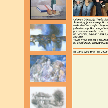
Učenice Gimnazije "Meša Sel
Summit, gdje su imale priliku s
različitih oblasti koji su im pr
jedinstvena prilika omogućila 
poznanstava i motivišu se za
na učesnice, koje se sada s 
ciljevima.
Veliko hvala Bosnia & Herzeg
na podršci koju pružaju mladi
:::
GMS Web Team
:::
Datu