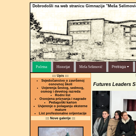
Dobrodošli na web stranicu Gimnazije "Meša Selimovi
Početna
Historijat
Meša Selimović
Pretraga
::: Upis :::
Svjedočanstvo o završenoj
Futures Leaders 
osnovnoj školi
Uvjerenja šestog, sedmog,
osmog i devetog razreda
Rodni list
Osvojena priznanja i nagrade
Pedagoški karton
Uvjerenje o polaganju eksterne
mature
List profesionalne orijentacije
::: Nove galerije :::